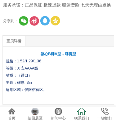
服务承诺：正品保证 极速退款 赠运费险 七天无理由退换
分享到：
宝贝详情
福心B碑A型→尊贵型
规格：1.52/1.29/1.36
等级：万安AAAA级
材质：（进口）
主碑：碑厚=3㎝
适用区域：仅限棺葬区。
首页
墓园展区
新闻中心
联系我们
一键拨打
免费专车接送参观选位
欢迎自驾客户直接到总部前台咨询办理。
导航终点：正果万安园