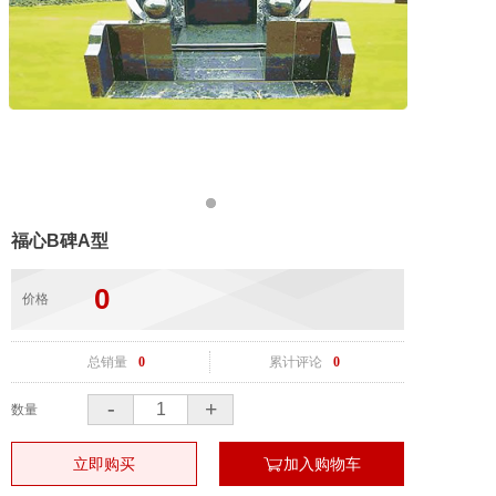
福心B碑A型
0
价格
总销量
0
累计评论
0
-
+
数量