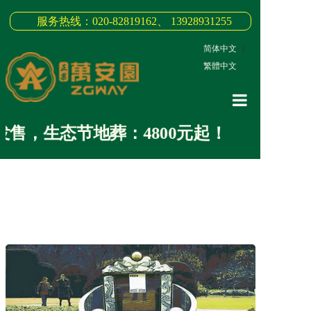
服务热线：020-82819162、 13928931255
简体中文
|
繁體中文
网站首页
售，生态节地葬：4800元起！
关于我们
3D全景
新闻中心
墓园商品
缅怀纪念
联系我们