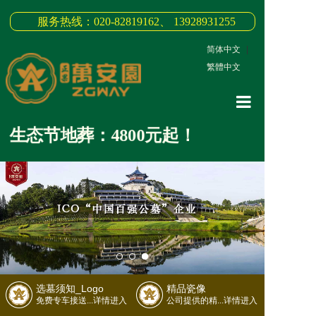
服务热线：020-82819162、 13928931255
简体中文
|
繁體中文
网站首页
生态节地葬：4800元起！
关于我们
3D全景
新闻中心
墓园商品
缅怀纪念
选墓须知_Logo
精品瓷像
联系我们
免费专车接送...详情进入
公司提供的精...详情进入