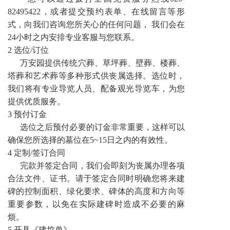
82495422，或者提交预约表单、在线留言等形
式，向我们咨询您所关心的任何问题， 我们会在
24小时之内安排专业客服与您联系。
2 选位/订位
万安园提供传统穴葬、草坪葬、壁葬、楼葬、
塔葬和艺术葬等多种形式供丧属选择。选位时，
我们将有专业导览人员、配备观光导览车，为您
提供优质服务。
3 预付订金
选位之后预付必要的订金非常重要，这样可以
确保您所选择的墓位在5~15日之内的有效性。
4 定制/签订合同
完款并签定合同，我们会即刻为丧属办理各项
合法文件、证书。请于签定合同时明确您将来建
碑的控制面积、绿化要求、碑体的高度和方向等
重要参数，以免在实际建碑时造成不必要的麻
烦。
5 开具《建坟单》