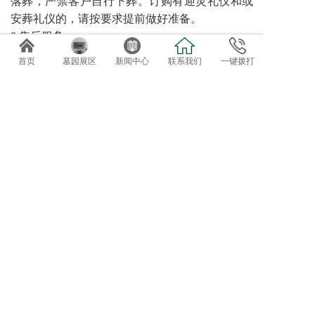
落葬，严禁客户自行下葬。订购有迎灵礼仪和或
安葬礼仪的，请按要求提前做好准备。
8 售后服务
园区可提供诸如代客祭扫、管家服务、墓碑翻
首页
墓园展区
新闻中心
联系我们
一键拨打
新、鲜花租摆等特色售后服务。对于需要二次加
葬的需求，请至少提前三天预约。
免费专车接送参观选位
欢迎自驾客户直接到总部前台咨询办理。
导航终点：正果万安园
电话：020-82819162、82819037
地址：广东省广州市增城正果镇龟约岭
©2019 广州达观实业有限公司：版权所有！