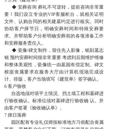
◆ 安葬咨询 葬礼不可逆转，提前咨询非常重
要！我们设立专业的VIP客服柜台，就相关证明
文件、认购合同的相关建墓约定进行核实。同时
协助客户择节日，明确安葬时间和特殊安葬要
求。并帮助客户分析明确安葬前的各项准备工作
和安葬服务责任人。
◆ 瓷像/碑文制作，留住先人影像，铭刻墓志
铭 预约安葬时间很非常重要 考虑到后期维护维修
和整体美观性，瓷像统一由墓园有偿定制。碑文
根据丧属要求在服务大厅由计算机现场完成设
计、排版，客户当场填写《建坟单》签字确认。
6 客户验收
自选地须对填平土情况、挡土墙工程和墓碑进
行验收确认。标准位须对墓碑进行验收确 认。并
由客户签署《验收确认单》。
7 择日落葬
园区配有专业礼仪师按标准地方习俗配合丧属