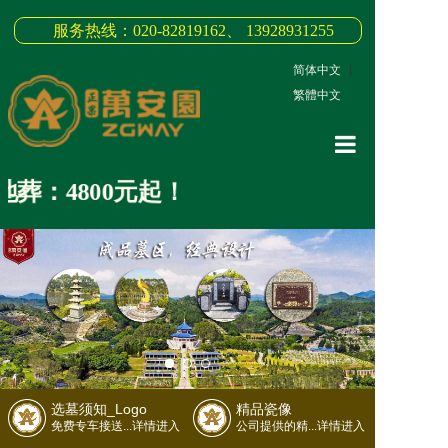
服务热线：020-82819162、 13928931255
简体中文
|
繁體中文
网站首页
葬：4800元起！
关于我们
3D全景
新闻中心
墓园商品
缅怀纪念
选墓须知_Logo
精品瓷像
联系我们
免费专车接送...详情进入
公司提供的精...详情进入