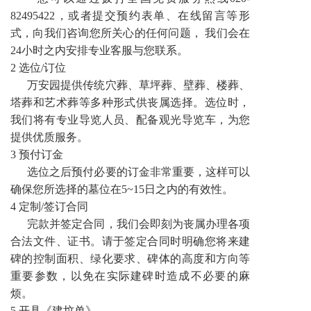
82495422，或者提交预约表单、在线留言等形
式，向我们咨询您所关心的任何问题， 我们会在
24小时之内安排专业客服与您联系。
2 选位/订位
万安园提供传统穴葬、草坪葬、壁葬、楼葬、
塔葬和艺术葬等多种形式供丧属选择。选位时，
我们将有专业导览人员、配备观光导览车，为您
提供优质服务。
3 预付订金
选位之后预付必要的订金非常重要，这样可以
确保您所选择的墓位在5~15日之内的有效性。
4 定制/签订合同
完款并签定合同，我们会即刻为丧属办理各项
合法文件、证书。请于签定合同时明确您将来建
碑的控制面积、绿化要求、碑体的高度和方向等
重要参数，以免在实际建碑时造成不必要的麻
烦。
5 开具《建坟单》