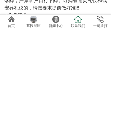
落葬，严禁客户自行下葬。订购有迎灵礼仪和或
安葬礼仪的，请按要求提前做好准备。
8 售后服务
园区可提供诸如代客祭扫、管家服务、墓碑翻
首页
墓园展区
新闻中心
联系我们
一键拨打
新、鲜花租摆等特色售后服务。对于需要二次加
葬的需求，请至少提前三天预约。
免费专车接送参观选位
欢迎自驾客户直接到总部前台咨询办理。
导航终点：正果万安园
电话：020-82819162、82819037
地址：广东省广州市增城正果镇龟约岭
©2019 广州达观实业有限公司：版权所有！