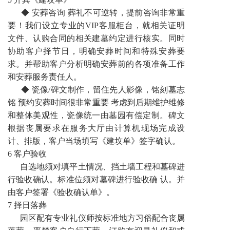
◆ 安葬咨询 葬礼不可逆转，提前咨询非常重
要！我们设立专业的VIP客服柜台，就相关证明
文件、认购合同的相关建墓约定进行核实。同时
协助客户择节日，明确安葬时间和特殊安葬要
求。并帮助客户分析明确安葬前的各项准备工作
和安葬服务责任人。
◆ 瓷像/碑文制作，留住先人影像，铭刻墓志
铭 预约安葬时间很非常重要 考虑到后期维护维修
和整体美观性，瓷像统一由墓园有偿定制。碑文
根据丧属要求在服务大厅由计算机现场完成设
计、排版，客户当场填写《建坟单》签字确认。
6 客户验收
自选地须对填平土情况、挡土墙工程和墓碑进
行验收确认。标准位须对墓碑进行验收确 认。并
由客户签署《验收确认单》。
7 择日落葬
园区配有专业礼仪师按标准地方习俗配合丧属