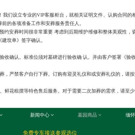
！我们设立专业的VIP客服柜台，就相关证明文件、认购合同的
葬前的各项准备工作和安葬服务责任人。
 预约安葬时间很非常重要 考虑到后期维护维修和整体美观性，
《建坟单》签字确认。
收确认。标准位须对墓碑进行验收确 认。并由客户签署《验
，严禁客户自行下葬。订购有迎灵礼仪和或安葬礼仪的，请按
鲜花租摆等特色售后服务。对于需要二次加葬的需求，请至少
新闻中心
墓园商品
缅
免费专车接送参观选位