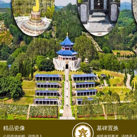
精品瓷像
墓碑置换
公司提供的精...详情进入
按民政部要求...详情进入