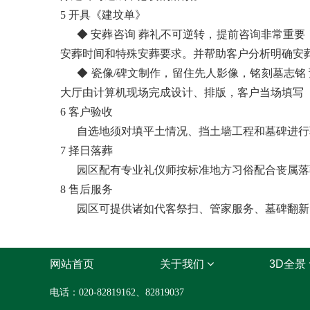
5 开具《建坟单》
◆ 安葬咨询 葬礼不可逆转，提前咨询非常重要
安葬时间和特殊安葬要求。并帮助客户分析明确安
◆ 瓷像/碑文制作，留住先人影像，铭刻墓志铭
大厅由计算机现场完成设计、排版，客户当场填写
6 客户验收
自选地须对填平土情况、挡土墙工程和墓碑进行验
7 择日落葬
园区配有专业礼仪师按标准地方习俗配合丧属落葬
8 售后服务
园区可提供诸如代客祭扫、管家服务、墓碑翻新、
网站首页
关于我们
3D全景
电话：020-82819162、82819037