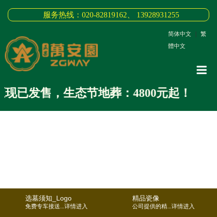
服务热线：020-82819162、 13928931255
简体中文
|
繁
體中文
网站
现已发售，生态节地葬：4800元起！
关于
3D全
新闻
墓园
缅怀
选墓须知_Logo
精品瓷像
联系
免费专车接送...详情进入
公司提供的精...详情进入