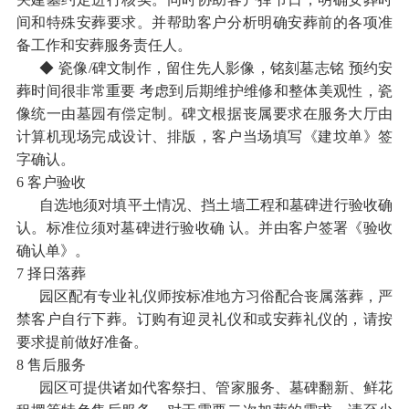
间和特殊安葬要求。并帮助客户分析明确安葬前的各项准
备工作和安葬服务责任人。
◆ 瓷像/碑文制作，留住先人影像，铭刻墓志铭 预约安
葬时间很非常重要 考虑到后期维护维修和整体美观性，瓷
像统一由墓园有偿定制。碑文根据丧属要求在服务大厅由
计算机现场完成设计、排版，客户当场填写《建坟单》签
字确认。
6 客户验收
自选地须对填平土情况、挡土墙工程和墓碑进行验收确
认。标准位须对墓碑进行验收确 认。并由客户签署《验收
确认单》。
7 择日落葬
园区配有专业礼仪师按标准地方习俗配合丧属落葬，严
禁客户自行下葬。订购有迎灵礼仪和或安葬礼仪的，请按
要求提前做好准备。
8 售后服务
园区可提供诸如代客祭扫、管家服务、墓碑翻新、鲜花