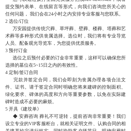
提交预约表单、在线留言等形式，向我们咨询您所关心的
任何问题， 我们会在24小时之内安排专业客服与您联系。
2 选位/订位
万安园提供传统穴葬、草坪葬、壁葬、楼葬、塔葬和艺
术葬等多种形式供丧属选择。选位时，我们将有专业导览
人员、配备观光导览车，为您提供优质服务。
3 预付订金
选位之后预付必要的订金非常重要，这样可以确保您所
选择的墓位在5~15日之内的有效性。
4 定制/签订合同
完款并签定合同，我们会即刻为丧属办理各项合法文
件、证书。请于签定合同时明确您将来建碑的控制面积、
绿化要求、碑体的高度和方向等重要参数，以免在实际建
碑时造成不必要的麻烦。
5 开具《建坟单》
◆ 安葬咨询 葬礼不可逆转，提前咨询非常重要！我们
设立专业的VIP客服柜台，就相关证明文件、认购合同的相
关建墓约定进行核实。同时协助客户择节日，明确安葬时