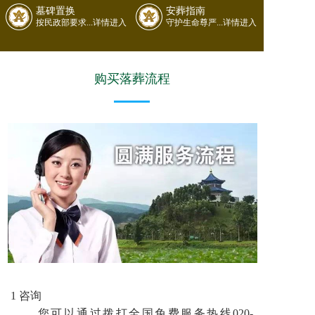
墓碑置换
安葬指南
按民政部要求...详情进入
守护生命尊严...详情进入
购买落葬流程
1 咨询
您可以通过拨打全国免费服务热线020-