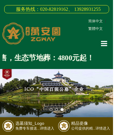
服务热线：020-82819162、 13928931255
简体中文
|
繁體中文
网站首页
，生态节地葬：4800元起！
关于我们
3D全景
新闻中心
墓园商品
缅怀纪念
选墓须知_Logo
精品瓷像
联系我们
免费专车接送...详情进入
公司提供的精...详情进入