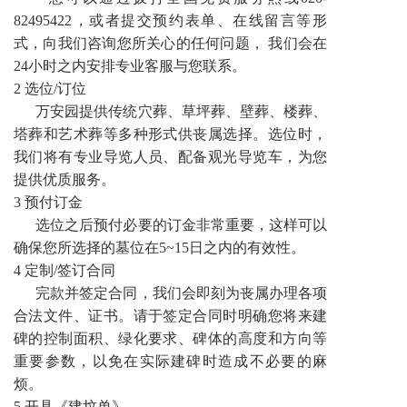
82495422，或者提交预约表单、在线留言等形
式，向我们咨询您所关心的任何问题， 我们会在
24小时之内安排专业客服与您联系。
2 选位/订位
万安园提供传统穴葬、草坪葬、壁葬、楼葬、
塔葬和艺术葬等多种形式供丧属选择。选位时，
我们将有专业导览人员、配备观光导览车，为您
提供优质服务。
3 预付订金
选位之后预付必要的订金非常重要，这样可以
确保您所选择的墓位在5~15日之内的有效性。
4 定制/签订合同
完款并签定合同，我们会即刻为丧属办理各项
合法文件、证书。请于签定合同时明确您将来建
碑的控制面积、绿化要求、碑体的高度和方向等
重要参数，以免在实际建碑时造成不必要的麻
烦。
5 开具《建坟单》