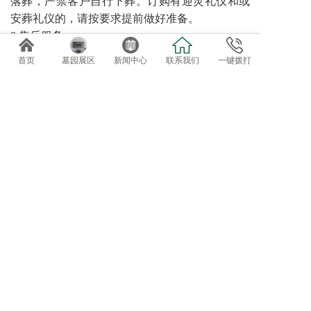
落葬，严禁客户自行下葬。订购有迎灵礼仪和或
安葬礼仪的，请按要求提前做好准备。
8 售后服务
园区可提供诸如代客祭扫、管家服务、墓碑翻
首页
墓园展区
新闻中心
联系我们
一键拨打
新、鲜花租摆等特色售后服务。对于需要二次加
葬的需求，请至少提前三天预约。
免费专车接送参观选位
欢迎自驾客户直接到总部前台咨询办理。
导航终点：正果万安园
电话：020-82819162、82819037
地址：广东省广州市增城正果镇龟约岭
©2019 广州达观实业有限公司：版权所有！