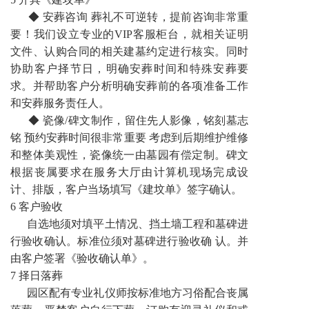
◆ 安葬咨询 葬礼不可逆转，提前咨询非常重
要！我们设立专业的VIP客服柜台，就相关证明
文件、认购合同的相关建墓约定进行核实。同时
协助客户择节日，明确安葬时间和特殊安葬要
求。并帮助客户分析明确安葬前的各项准备工作
和安葬服务责任人。
◆ 瓷像/碑文制作，留住先人影像，铭刻墓志
铭 预约安葬时间很非常重要 考虑到后期维护维修
和整体美观性，瓷像统一由墓园有偿定制。碑文
根据丧属要求在服务大厅由计算机现场完成设
计、排版，客户当场填写《建坟单》签字确认。
6 客户验收
自选地须对填平土情况、挡土墙工程和墓碑进
行验收确认。标准位须对墓碑进行验收确 认。并
由客户签署《验收确认单》。
7 择日落葬
园区配有专业礼仪师按标准地方习俗配合丧属