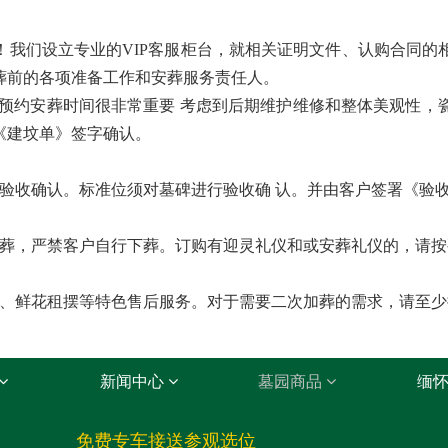
！我们设立专业的VIP客服柜台，就相关证明文件、认购合同的
葬前的各项准备工作和安葬服务责任人。
 预约安葬时间很非常重要 考虑到后期维护维修和整体美观性，
《建坟单》签字确认。
收确认。标准位须对墓碑进行验收确 认。并由客户签署《验
，严禁客户自行下葬。订购有迎灵礼仪和或安葬礼仪的，请按
鲜花租摆等特色售后服务。对于需要二次加葬的需求，请至少
新闻中心
墓园商品
缅
免费专车接送参观选位