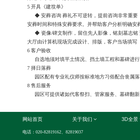
5 开具《建坟单》
◆ 安葬咨询 葬礼不可逆转，提前咨询非常重要
安葬时间和特殊安葬要求。并帮助客户分析明确安
◆ 瓷像/碑文制作，留住先人影像，铭刻墓志铭
大厅由计算机现场完成设计、排版，客户当场填写
6 客户验收
自选地须对填平土情况、挡土墙工程和墓碑进行验
7 择日落葬
园区配有专业礼仪师按标准地方习俗配合丧属落葬
8 售后服务
园区可提供诸如代客祭扫、管家服务、墓碑翻新、
网站首页
关于我们
3D全景
电话：020-82819162、82819037