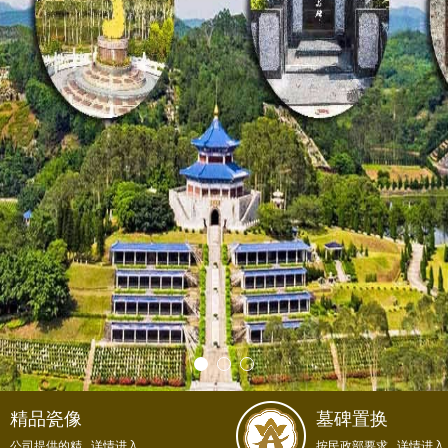
精品瓷像
墓碑置换
公司提供的精...详情进入
按民政部要求...详情进入