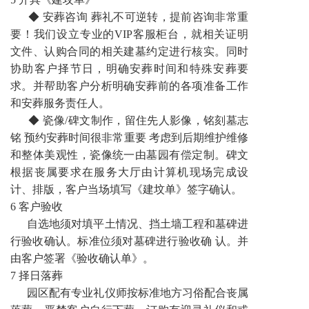
◆ 安葬咨询 葬礼不可逆转，提前咨询非常重
要！我们设立专业的VIP客服柜台，就相关证明
文件、认购合同的相关建墓约定进行核实。同时
协助客户择节日，明确安葬时间和特殊安葬要
求。并帮助客户分析明确安葬前的各项准备工作
和安葬服务责任人。
◆ 瓷像/碑文制作，留住先人影像，铭刻墓志
铭 预约安葬时间很非常重要 考虑到后期维护维修
和整体美观性，瓷像统一由墓园有偿定制。碑文
根据丧属要求在服务大厅由计算机现场完成设
计、排版，客户当场填写《建坟单》签字确认。
6 客户验收
自选地须对填平土情况、挡土墙工程和墓碑进
行验收确认。标准位须对墓碑进行验收确 认。并
由客户签署《验收确认单》。
7 择日落葬
园区配有专业礼仪师按标准地方习俗配合丧属