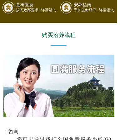
墓碑置换
安葬指南
按民政部要求...详情进入
守护生命尊严...详情进入
购买落葬流程
1 咨询
您可以通过拨打全国免费服务热线020-