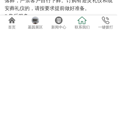
落葬，严禁客户自行下葬。订购有迎灵礼仪和或
安葬礼仪的，请按要求提前做好准备。
8 售后服务
园区可提供诸如代客祭扫、管家服务、墓碑翻
首页
墓园展区
新闻中心
联系我们
一键拨打
新、鲜花租摆等特色售后服务。对于需要二次加
葬的需求，请至少提前三天预约。
免费专车接送参观选位
欢迎自驾客户直接到总部前台咨询办理。
导航终点：正果万安园
电话：020-82819162、82819037
地址：广东省广州市增城正果镇龟约岭
©2019 广州达观实业有限公司：版权所有！