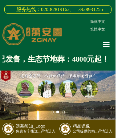
服务热线：020-82819162、 13928931255
简体中文
|
繁體中文
网站首页
发售，生态节地葬：4800元起！
关于我们
3D全景
新闻中心
墓园商品
缅怀纪念
选墓须知_Logo
精品瓷像
联系我们
免费专车接送...详情进入
公司提供的精...详情进入