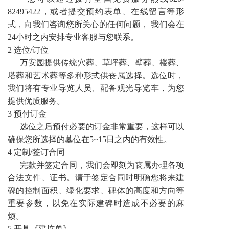
82495422，或者提交预约表单、在线留言等形
式，向我们咨询您所关心的任何问题， 我们会在
24小时之内安排专业客服与您联系。
2 选位/订位
万安园提供传统穴葬、草坪葬、壁葬、楼葬、
塔葬和艺术葬等多种形式供丧属选择。选位时，
我们将有专业导览人员、配备观光导览车，为您
提供优质服务。
3 预付订金
选位之后预付必要的订金非常重要，这样可以
确保您所选择的墓位在5~15日之内的有效性。
4 定制/签订合同
完款并签定合同，我们会即刻为丧属办理各项
合法文件、证书。请于签定合同时明确您将来建
碑的控制面积、绿化要求、碑体的高度和方向等
重要参数，以免在实际建碑时造成不必要的麻
烦。
5 开具《建坟单》