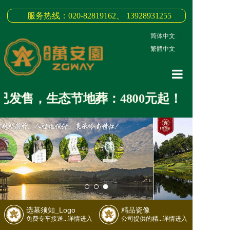
服务热线：020-82819162、 13928931255
简体中文
|
繁體中文
网站首页
发售，生态节地葬：4800元起！
关于我们
3D全景
新闻中心
墓园商品
缅怀纪念
选墓须知_Logo
精品瓷像
联系我们
免费专车接送...详情进入
公司提供的精...详情进入