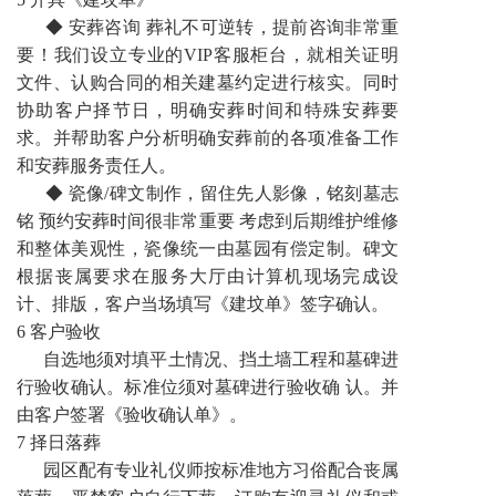
◆ 安葬咨询 葬礼不可逆转，提前咨询非常重
要！我们设立专业的VIP客服柜台，就相关证明
文件、认购合同的相关建墓约定进行核实。同时
协助客户择节日，明确安葬时间和特殊安葬要
求。并帮助客户分析明确安葬前的各项准备工作
和安葬服务责任人。
◆ 瓷像/碑文制作，留住先人影像，铭刻墓志
铭 预约安葬时间很非常重要 考虑到后期维护维修
和整体美观性，瓷像统一由墓园有偿定制。碑文
根据丧属要求在服务大厅由计算机现场完成设
计、排版，客户当场填写《建坟单》签字确认。
6 客户验收
自选地须对填平土情况、挡土墙工程和墓碑进
行验收确认。标准位须对墓碑进行验收确 认。并
由客户签署《验收确认单》。
7 择日落葬
园区配有专业礼仪师按标准地方习俗配合丧属