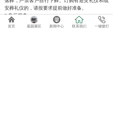
落葬，严禁客户自行下葬。订购有迎灵礼仪和或
安葬礼仪的，请按要求提前做好准备。
8 售后服务
园区可提供诸如代客祭扫、管家服务、墓碑翻
首页
墓园展区
新闻中心
联系我们
一键拨打
新、鲜花租摆等特色售后服务。对于需要二次加
葬的需求，请至少提前三天预约。
免费专车接送参观选位
欢迎自驾客户直接到总部前台咨询办理。
导航终点：正果万安园
电话：020-82819162、82819037
地址：广东省广州市增城正果镇龟约岭
©2019 广州达观实业有限公司：版权所有！