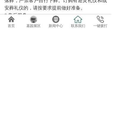
落葬，严禁客户自行下葬。订购有迎灵礼仪和或
安葬礼仪的，请按要求提前做好准备。
8 售后服务
园区可提供诸如代客祭扫、管家服务、墓碑翻
首页
墓园展区
新闻中心
联系我们
一键拨打
新、鲜花租摆等特色售后服务。对于需要二次加
葬的需求，请至少提前三天预约。
免费专车接送参观选位
欢迎自驾客户直接到总部前台咨询办理。
导航终点：正果万安园
电话：020-82819162、82819037
地址：广东省广州市增城正果镇龟约岭
©2019 广州达观实业有限公司：版权所有！