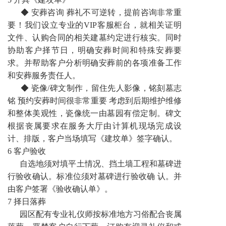
◆ 安葬咨询 葬礼不可逆转，提前咨询非常重
要！我们设立专业的VIP客服柜台，就相关证明
文件、认购合同的相关建墓约定进行核实。同时
协助客户择节日，明确安葬时间和特殊安葬要
求。并帮助客户分析明确安葬前的各项准备工作
和安葬服务责任人。
◆ 瓷像/碑文制作，留住先人影像，铭刻墓志
铭 预约安葬时间很非常重要 考虑到后期维护维修
和整体美观性，瓷像统一由墓园有偿定制。碑文
根据丧属要求在服务大厅由计算机现场完成设
计、排版，客户当场填写《建坟单》签字确认。
6 客户验收
自选地须对填平土情况、挡土墙工程和墓碑进
行验收确认。标准位须对墓碑进行验收确 认。并
由客户签署《验收确认单》。
7 择日落葬
园区配有专业礼仪师按标准地方习俗配合丧属