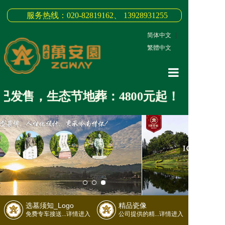
服务热线：020-82819162、 13928931255
简体中文
|
繁體中文
网站首页
发售，生态节地葬：4800元起！
关于我们
3D全景
新闻中心
墓园商品
缅怀纪念
选墓须知_Logo
精品瓷像
联系我们
免费专车接送...详情进入
公司提供的精...详情进入