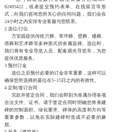
82495422，或者提交预约表单、在线留言等形
式，向我们咨询您所关心的任何问题， 我们会在
24小时之内安排专业客服与您联系。
2 选位/订位
万安园提供传统穴葬、草坪葬、壁葬、楼葬、
塔葬和艺术葬等多种形式供丧属选择。选位时，
我们将有专业导览人员、配备观光导览车，为您
提供优质服务。
3 预付订金
选位之后预付必要的订金非常重要，这样可以
确保您所选择的墓位在5~15日之内的有效性。
4 定制/签订合同
完款并签定合同，我们会即刻为丧属办理各项
合法文件、证书。请于签定合同时明确您将来建
碑的控制面积、绿化要求、碑体的高度和方向等
重要参数，以免在实际建碑时造成不必要的麻
烦。
5 开具《建坟单》