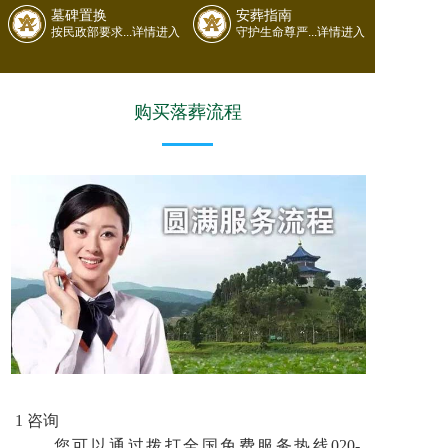
墓碑置换
安葬指南
按民政部要求...详情进入
守护生命尊严...详情进入
购买落葬流程
1 咨询
您可以通过拨打全国免费服务热线020-