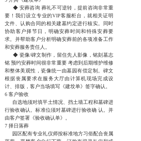
◆ 安葬咨询 葬礼不可逆转，提前咨询非常重
要！我们设立专业的VIP客服柜台，就相关证明
文件、认购合同的相关建墓约定进行核实。同时
协助客户择节日，明确安葬时间和特殊安葬要
求。并帮助客户分析明确安葬前的各项准备工作
和安葬服务责任人。
◆ 瓷像/碑文制作，留住先人影像，铭刻墓志
铭 预约安葬时间很非常重要 考虑到后期维护维修
和整体美观性，瓷像统一由墓园有偿定制。碑文
根据丧属要求在服务大厅由计算机现场完成设
计、排版，客户当场填写《建坟单》签字确认。
6 客户验收
自选地须对填平土情况、挡土墙工程和墓碑进
行验收确认。标准位须对墓碑进行验收确 认。并
由客户签署《验收确认单》。
7 择日落葬
园区配有专业礼仪师按标准地方习俗配合丧属