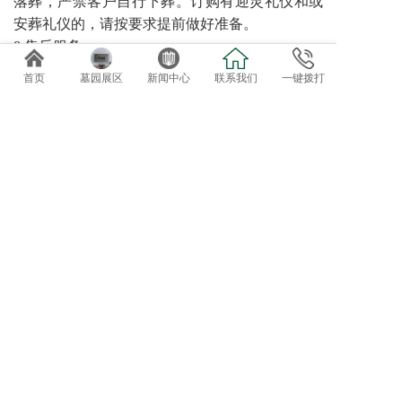
落葬，严禁客户自行下葬。订购有迎灵礼仪和或
安葬礼仪的，请按要求提前做好准备。
8 售后服务
园区可提供诸如代客祭扫、管家服务、墓碑翻
首页
墓园展区
新闻中心
联系我们
一键拨打
新、鲜花租摆等特色售后服务。对于需要二次加
葬的需求，请至少提前三天预约。
免费专车接送参观选位
欢迎自驾客户直接到总部前台咨询办理。
导航终点：正果万安园
电话：020-82819162、82819037
地址：广东省广州市增城正果镇龟约岭
©2019 广州达观实业有限公司：版权所有！