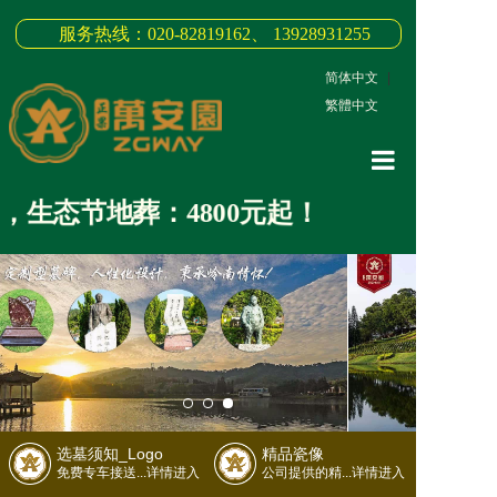
服务热线：020-82819162、 13928931255
简体中文
|
繁體中文
网站首页
生态节地葬：4800元起！
关于我们
3D全景
新闻中心
墓园商品
缅怀纪念
选墓须知_Logo
精品瓷像
联系我们
免费专车接送...详情进入
公司提供的精...详情进入