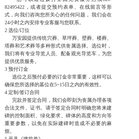
82495422，或者提交预约表单、在线留言等形
式，向我们咨询您所关心的任何问题， 我们会在
24小时之内安排专业客服与您联系。
2 选位/订位
万安园提供传统穴葬、草坪葬、壁葬、楼葬、
塔葬和艺术葬等多种形式供丧属选择。选位时，
我们将有专业导览人员、配备观光导览车，为您
提供优质服务。
3 预付订金
选位之后预付必要的订金非常重要，这样可以
确保您所选择的墓位在5~15日之内的有效性。
4 定制/签订合同
完款并签定合同，我们会即刻为丧属办理各项
合法文件、证书。请于签定合同时明确您将来建
碑的控制面积、绿化要求、碑体的高度和方向等
重要参数，以免在实际建碑时造成不必要的麻
烦。
5 开具《建坟单》