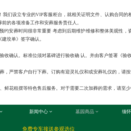
！我们设立专业的VIP客服柜台，就相关证明文件、认购合同的
葬前的各项准备工作和安葬服务责任人。
 预约安葬时间很非常重要 考虑到后期维护维修和整体美观性，
《建坟单》签字确认。
收确认。标准位须对墓碑进行验收确 认。并由客户签署《验
，严禁客户自行下葬。订购有迎灵礼仪和或安葬礼仪的，请按
鲜花租摆等特色售后服务。对于需要二次加葬的需求，请至少
新闻中心
墓园商品
缅
免费专车接送参观选位