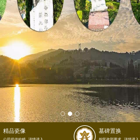
精品瓷像
墓碑置换
公司提供的精...详情进入
按民政部要求...详情进入