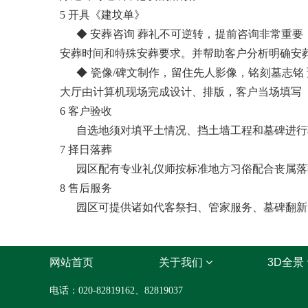
5 开具《建坟单》
◆ 安葬咨询 葬礼不可逆转，提前咨询非常重要
安葬时间和特殊安葬要求。并帮助客户分析明确安
◆ 瓷像/碑文制作，留住先人影像，铭刻墓志铭
大厅由计算机现场完成设计、排版，客户当场填写
6 客户验收
自选地须对填平土情况、挡土墙工程和墓碑进行验
7 择日落葬
园区配有专业礼仪师按标准地方习俗配合丧属落葬
8 售后服务
园区可提供诸如代客祭扫、管家服务、墓碑翻新、
网站首页
关于我们
3D全景
电话：020-82819162、82819037