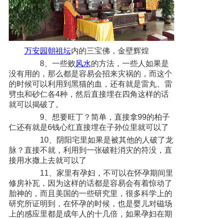
万安园
朝祖坛
内的三宝佛，金壁辉煌
8、一些败
风水
的方法，一些人如果是
没有用的，那么都是容易会招来灾祸的，而这个
的时候可以利用到黑猫的血，还有就是雷丸、雷
劈虫和砂仁各4种，然后直接埋在四角这样的话
就可以揭破了。
9、想要旺丁？简单，直接拿99的柏子
仁还有就是6钱心红直接埋在子孙位里就可以了
10、阴阳宅里如果是被其他的人破了龙
脉？直接不就，利用到一张破鞋消灾的符没，直
接用水撒上去就可以了
11、家里有孕妇，不可以在怀孕期间里
修房补瓦，因为这样的话都是容易会有着惊动了
胎神的，而且美国的一些研究里，很多科学上的
研究所证明到，在怀孕的时候，也是婴儿对磁场
上的感应里都是成年人的十几倍，如果孕妇在期