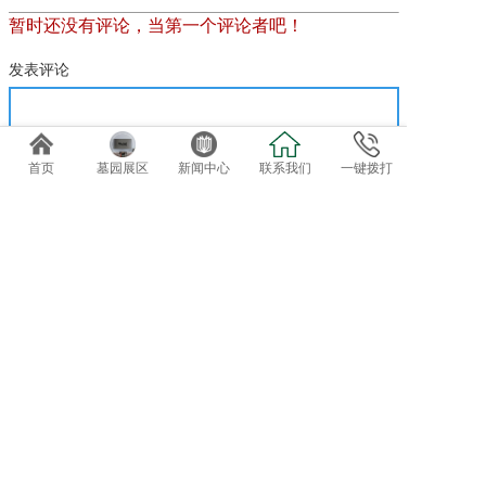
暂时还没有评论，当第一个评论者吧！
发表评论
首页
墓园展区
新闻中心
联系我们
一键拨打
免费专车接送参观选位
欢迎自驾客户直接到总部前台咨询办理。
导航终点：正果万安园