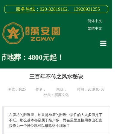
服务热线：020-82819162、 13928931255
简体中文
|
繁體中文
网站首页
地葬：4800元起！
关于我们
三百年不传之风水秘诀
3D全景
新闻中心
浏览：
1025
作者：
来源：
时间：2019-05-08
分类：殡葬文化
墓园商品
缅怀纪念
在牌坊的附近里，如果是神庙的附近中居住的人太多但是丁
不旺。那么基本都是属于绝户多，而在屋里直接用泰山石直
接作为一个神位就可以破除这个现象了
联系我们