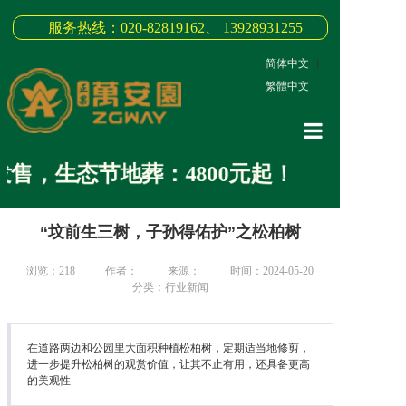
服务热线：020-82819162、 13928931255
简体中文
|
繁體中文
网站首页
售，生态节地葬：4800元起！
关于我们
“坟前生三树，子孙得佑护”之松柏树
3D全景
新闻中心
浏览：
218
作者：
来源：
时间：2024-05-20
分类：行业新闻
墓园商品
缅怀纪念
在道路两边和公园里大面积种植松柏树，定期适当地修剪，
进一步提升松柏树的观赏价值，让其不止有用，还具备更高
的美观性
联系我们