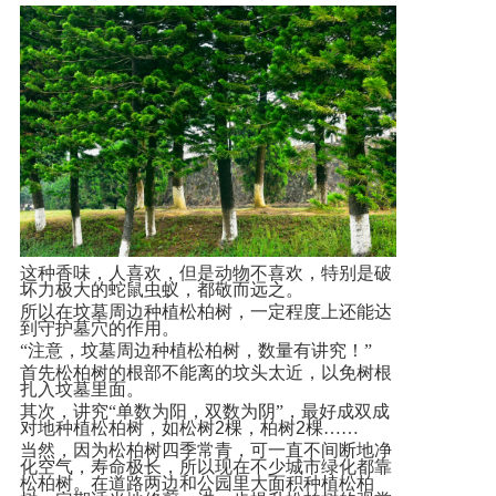
这种香味，人喜欢，但是动物不喜欢，特别是破
坏力极大的蛇鼠虫蚁，都敬而远之。
所以在坟墓周边种植松柏树，一定程度上还能达
到守护墓穴的作用。
“注意，坟墓周边种植松柏树，数量有讲究！”
首先松柏树的根部不能离的坟头太近，以免树根
扎入坟墓里面。
其次，讲究“单数为阳，双数为阴”，最好成双成
对地种植松柏树，如松树
2
棵，柏树
2
棵……
当然，因为松柏树四季常青，可一直不间断地净
化空气，寿命极长，所以现在不少城市绿化都靠
松柏树。在道路两边和公园里大面积种植松柏