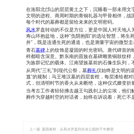
在洛阳北邙山的层层黄土之下，沉睡着一部未用文
文明的进程。商周时期的青铜礼器与甲骨相伴，战
每个时代的墓葬都是留给未来的文明密码。
风水
罗盘转动的不仅是方位，更是中国人对天地人
寿山环抱盆地，这种"负阴抱阳"的选址智慧，将生
井"，既是连通生死的通道，也是测量宇宙的微型
青石
墓碑
上的纹饰是凝固的时光密码。唐代碑首的
样都暗含深意。黔东南的苗族在墓碑雕凿铜鼓纹样
为族群记忆的载体。江南望族墓前的石像生队列，
从周代"三礼"到现代公祭，墓
葬礼
仪始终是文明的
簋"的规制；马王堆汉墓的四层套棺，每层漆绘都对
式，但清明时节的香火从未断绝，这种仪式嬗变折
当考古工作者轻轻拂去越王勾践剑上的尘埃，他们
葬作为穿越时空的对话者，始终在诉说着：死亡不
上一篇: 墓园春秋：从风水罗盘到生命公园的千年嬗变