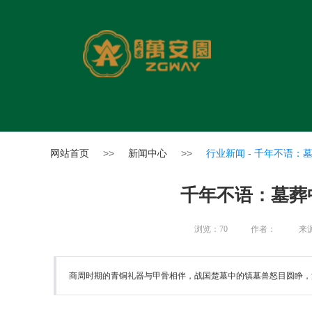
网站首页
>>
新闻中心
>>
行业新闻 -
千年不语：
千年不语：墓葬
浏览：
70
作者：
来
商周时期的青铜礼器与甲骨相伴，战国楚墓中的镇墓兽怒目圆睁，