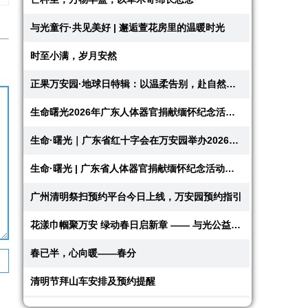
与光童行·共见美好 | 邂逅萱花房里的温暖时光
时至小满，岁月安然
正果万安园·地球日特辑：以温柔告别，赴自然之约
生命曙光2026年广东人体器官捐献缅怀纪念活动回顾
生命·曙光｜广东省红十字会在万安园举办2026年人体器官捐献缅怀纪念活动
生命·曙光 | 广东省人体器官捐献缅怀纪念活动即将在正果万安园举办，共赴...
广州清明祭扫预约平台今日上线，万安园预约指引
花漾巾帼聚万安 绿动春日启新章 —— 与光公益慈善基金会主题活动圆满举办
春已半，心向暖——春分
清明节拜山车安排及预约提醒
春立岭南，福泽绵长——节气立春