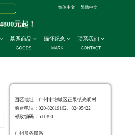
简体中文
繁體中文
|
00元起！
墓园商品
缅怀纪念
联系我们
GOODS
MARK
CONTACT
园区地址：广州市增城区正果镇光明村
前台电话：020-82819162、82495422
邮政编码：511390
广州服务联系