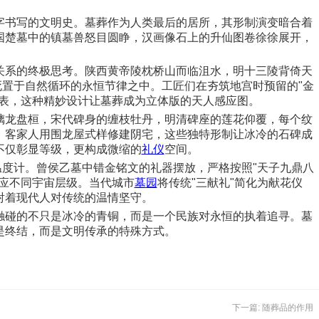
字书写的文明史。墓葬作为人类最后的居所，其形制演变暗合着
国楚墓中的镇墓兽怒目圆睁，汉画像石上的升仙图卷徐徐展开，
关系的终极思考。陕西黄帝陵枕桥山而临沮水，明十三陵背倚天
死置于自然循环的永恒节律之中。工匠们在夯筑地宫时预留的"金
圭表，这种精妙设计让墓葬成为立体版的天人感应图。
螭龙盘桓，宋代碑身的缠枝牡丹，明清碑座的莲花仰覆，每个纹
，客家人用围龙屋式样修建阴宅，这些独特形制让冰冷的石碑成
不仅彰显等级，更构成微缩的
礼仪
空间。
温度计。曾侯乙墓中错金铭文的礼器摆放，严格按照"天子九鼎八
应不同宇宙层级。当代城市
墓园
将传统"三献礼"简化为献花仪
射着现代人对传统的温情坚守。
触碰的不只是冰冷的青铜，而是一个民族对永恒的执着追寻。墓
是终结，而是文明传承的特殊方式。
下一篇: 随葬品的作用