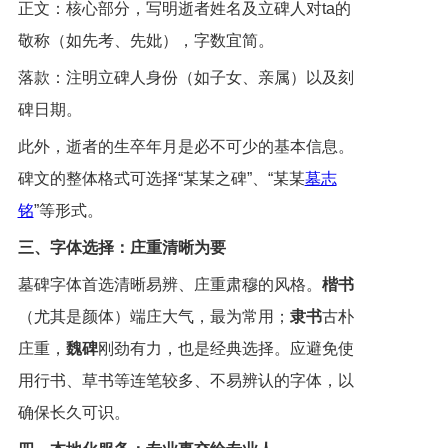
正文：核心部分，写明逝者姓名及立碑人对ta的
敬称（如先考、先妣），字数宜简。
落款：注明立碑人身份（如子女、亲属）以及刻
碑日期。
此外，逝者的生卒年月是必不可少的基本信息。
碑文的整体格式可选择“某某之碑”、“某某
墓志
铭
”等形式。
三、字体选择：庄重清晰为要
墓碑字体首选清晰易辨、庄重肃穆的风格。
楷书
（尤其是颜体）端庄大气，最为常用；
隶书
古朴
庄重，
魏碑
刚劲有力，也是经典选择。应避免使
用行书、草书等连笔较多、不易辨认的字体，以
确保长久可识。