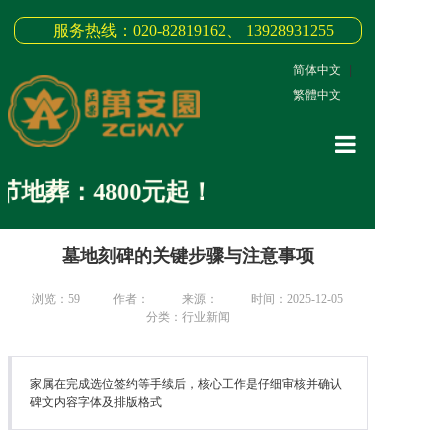
服务热线：020-82819162、 13928931255
简体中文
|
繁體中文
网站首页
地葬：4800元起！
关于我们
墓地刻碑的关键步骤与注意事项
3D全景
新闻中心
浏览：
59
作者：
来源：
时间：2025-12-05
分类：行业新闻
墓园商品
缅怀纪念
家属在完成选位签约等手续后，核心工作是仔细审核并确认
碑文内容字体及排版格式
联系我们