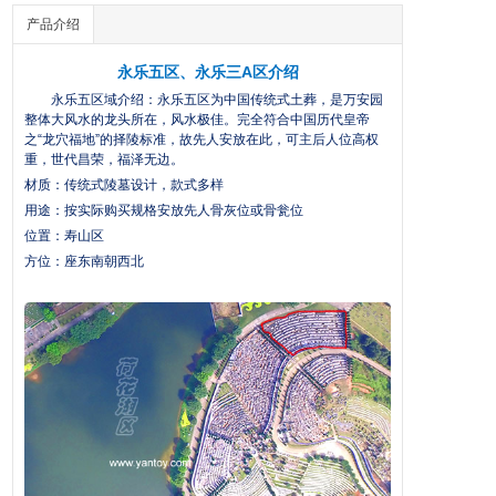
产品介绍
永乐五区、永乐三A区介绍
永乐五区域介绍：永乐五区为中国传统式土葬，是
万安园
整体大
风水
的龙头所在，风水极佳。完全符合中国历代皇帝
之“龙穴福地”的择陵标准，故先人安放在此，可主后人位高权
重，世代昌荣，福泽无边。
材质：传统式陵墓设计，款式多样
用途：按实际购买规格安放先人
骨灰
位或骨瓮位
位置：寿山区
方位：座东南朝西北