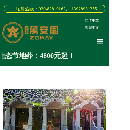
服务热线：020-82819162、 13928931255
简体中文
|
繁體中文
网站首页
节地葬：4800元起！
关于我们
3D全景
新闻中心
墓园商品
缅怀纪念
联系我们