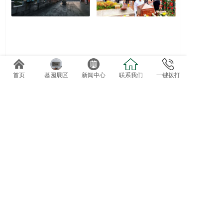
墓区维护收费标准
2022礼仪服务套系
首页
墓园展区
新闻中心
联系我们
一键拨打
免费专车接送参观选位
欢迎自驾客户直接到总部前台咨询办理。
导航终点：正果万安园
电话：020-82819162、82819037
地址：广东省广州市增城正果镇龟约岭
©2019 广州达观实业有限公司：版权所有！