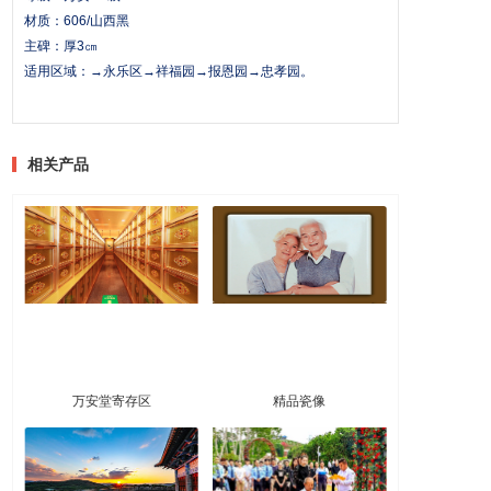
材质：606/山西黑
主碑：厚3㎝
适用区域：→永乐区→祥福园→报恩园→忠孝园。
相关产品
万安堂寄存区
精品瓷像