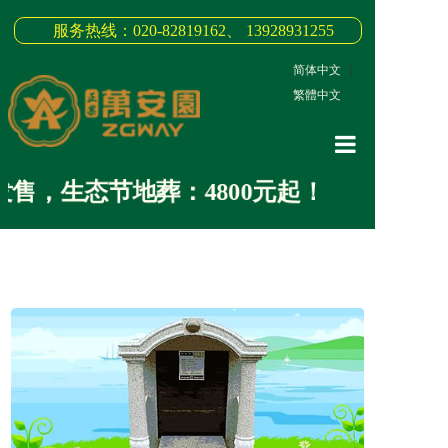
服务热线：020-82819162、 13928931255
简体中文
|
繁體中文
网站首页
售，生态节地葬：4800元起！
关于我们
3D全景
新闻中心
墓园商品
缅怀纪念
联系我们