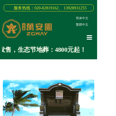
服务热线：020-82819162、 13928931255
简体中文
|
繁體中文
网站首页
售，生态节地葬：4800元起！
关于我们
3D全景
新闻中心
墓园商品
缅怀纪念
联系我们