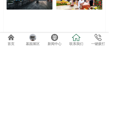
墓区维护收费标准
2022礼仪服务套系
首页
墓园展区
新闻中心
联系我们
一键拨打
免费专车接送参观选位
欢迎自驾客户直接到总部前台咨询办理。
导航终点：正果万安园
电话：020-82819162、82819037
地址：广东省广州市增城正果镇龟约岭
©2019 广州达观实业有限公司：版权所有！