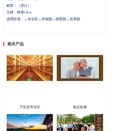
材质：（进口）
主碑：碑厚=3㎝
适用区域：→永乐区→祥福园→报恩园→忠孝园
相关产品
万安堂寄存区
精品瓷像