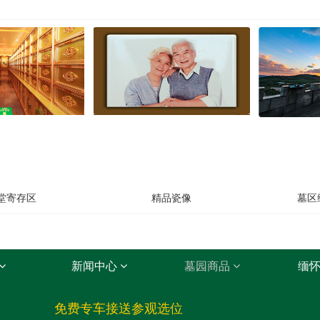
堂寄存区
精品瓷像
墓区
新闻中心
墓园商品
缅
免费专车接送参观选位