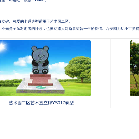
。
直立碑。可爱的卡通造型适用于艺术园二区。
，不光是至亲对逝者的怀念，也揪动路人对逝者短暂一生的怜惜。
万安园
为幼小亡灵提
艺术园二区艺术直立碑YS017碑型