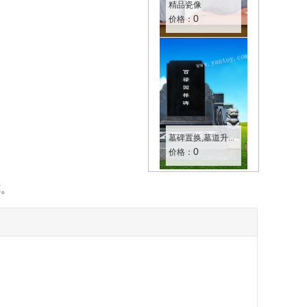
精品瓷像
0
价格：
墓碑置换,墓道升...
0
价格：
览。