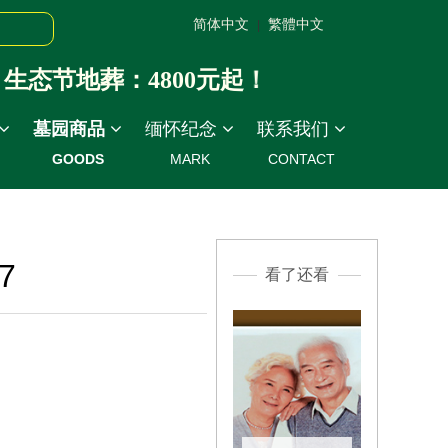
简体中文
繁體中文
|
态节地葬：4800元起！
墓园商品
缅怀纪念
联系我们
GOODS
MARK
CONTACT
7
看了还看