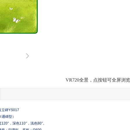
VR720全景，点按钮可全屏浏
立碑YS017
（卡通碑型）
20°，深色110°，浅色80°。
座：印度红，底板：G600。