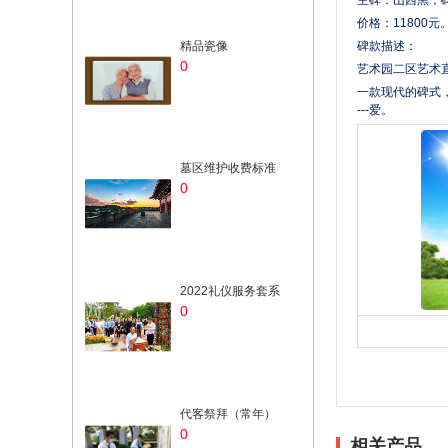
价格：11800元
精品瓷像
碑款描述：
0
艺术园二区艺术
一款现代的碑式
---爱。
墓区维护收费标准
0
2022礼仪服务套系
0
代客祭拜（常年）
0
相关产品