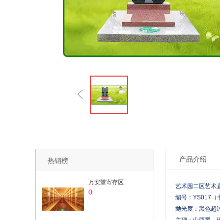
产品介绍
热销榜
万安堂寄存区
艺术园二区艺术直
0
编号：YS017
抛光度：黑色超过1
主碑：山西黑，碑