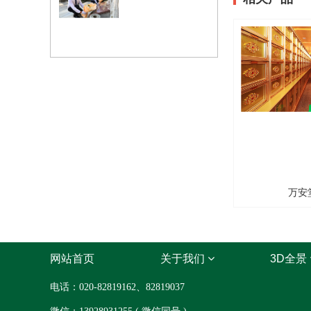
万安
网站首页
关于我们
3D全景
电话：020-82819162、82819037