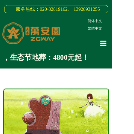
服务热线：020-82819162、 13928931255
简体中文
|
繁體中文
网站首页
，生态节地葬：4800元起！
关于我们
3D全景
新闻中心
墓园商品
缅怀纪念
联系我们