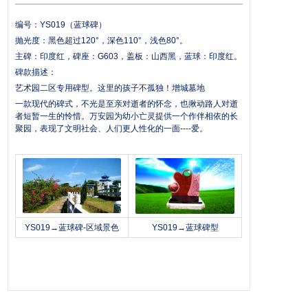
编号：YS019（蓝球碑）
抛光度：黑色超过120°，深色110°，浅色80°。
主碑：印度红，碑座：G603，盖板：山西黑，蓝球：印度红。
碑款描述：
艺术园二区专用碑型。这里的孩子不孤独！增城
墓地
一款现代的碑式，不光是至亲对逝者的怀念，也揪动路人对逝
者短暂一生的怜惜。
万安园
为幼小亡灵提供一个作伴相依的长
聚园，表现了文明社会、人们更人性化的一面----爱。
YS019→蓝球碑-区域景色
YS019→蓝球碑型