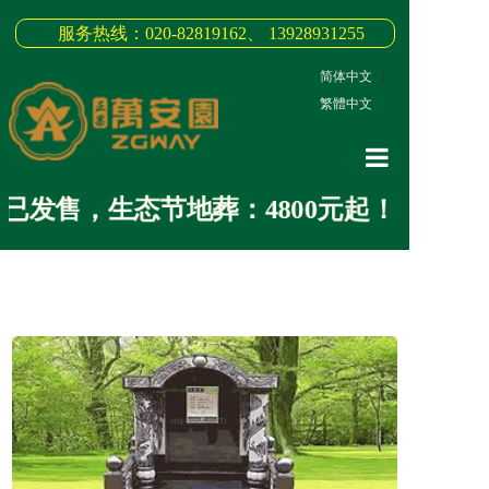
服务热线：020-82819162、 13928931255
简体中文
|
繁體中文
网站首页
已发售，生态节地葬：4800元起！
关于我们
3D全景
新闻中心
墓园商品
缅怀纪念
联系我们