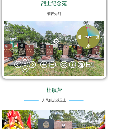
烈士纪念苑
缅怀先烈
杜镇营
人民的忠诚卫士