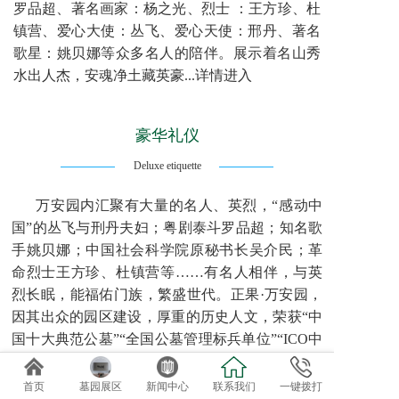
罗品超、著名画家：杨之光、烈士 ：王方珍、杜
镇营、爱心大使：丛飞、爱心天使：邢丹、著名
歌星：姚贝娜等众多名人的陪伴。展示着名山秀
水出人杰，安魂净土藏英豪...详情进入
豪华礼仪
Deluxe etiquette
万安园内汇聚有大量的名人、英烈，“感动中
国”的丛飞与刑丹夫妇；粤剧泰斗罗品超；知名歌
手姚贝娜；中国社会科学院原秘书长吴介民；革
命烈士王方珍、杜镇营等……有名人相伴，与英
烈长眠，能福佑门族，繁盛世代。正果·万安园，
因其出众的园区建设，厚重的历史人文，荣获“中
国十大典范公墓”“全国公墓管理标兵单位”“ICO中
国百强公墓”等称号，也当仁不让地成为“广州地
区排名第一的生命公园”！入园礼仪，迎灵礼仪包
首页
墓园展区
新闻中心
联系我们
一键拨打