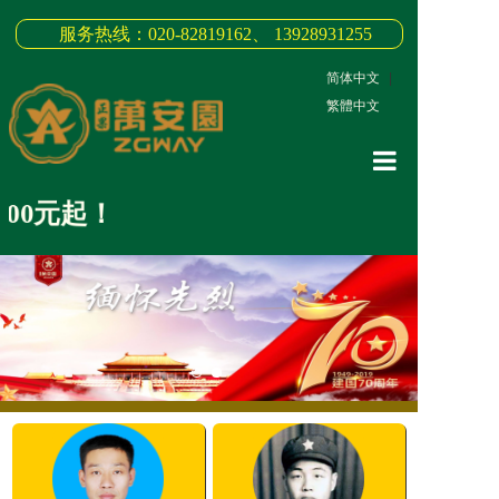
服务热线：020-82819162、 13928931255
简体中文
|
繁體中文
网站首页
0元起！
关于我们
3D全景
新闻中心
墓园商品
缅怀纪念
联系我们