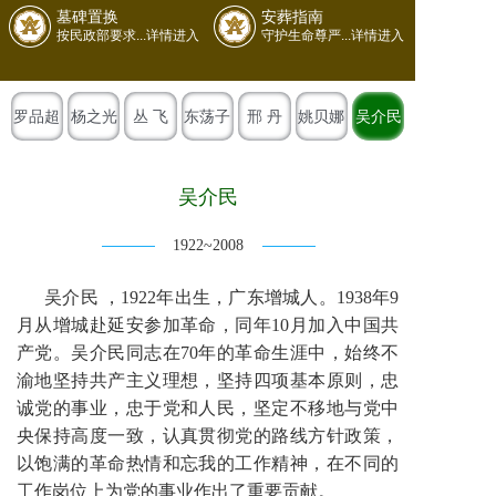
墓碑置换
安葬指南
按民政部要求...详情进入
守护生命尊严...详情进入
罗品超
杨之光
丛 飞
东荡子
邢 丹
姚贝娜
吴介民
吴介民
1922~2008
吴介民 ，1922年出生，广东增城人。1938年9
月从增城赴延安参加革命，同年10月加入中国共
产党。吴介民同志在70年的革命生涯中，始终不
渝地坚持共产主义理想，坚持四项基本原则，忠
诚党的事业，忠于党和人民，坚定不移地与党中
央保持高度一致，认真贯彻党的路线方针政策，
以饱满的革命热情和忘我的工作精神，在不同的
工作岗位上为党的事业作出了重要贡献。