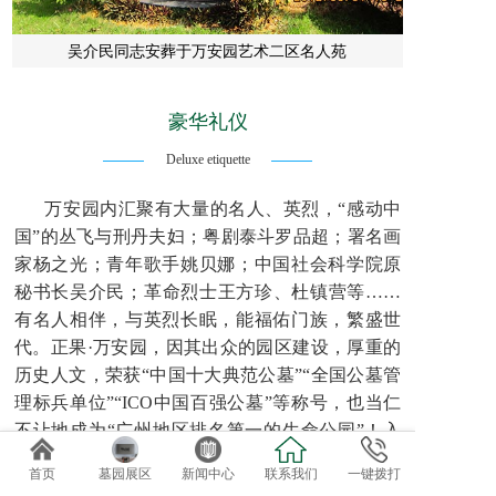
吴介民同志安葬于万安园艺术二区名人苑
豪华礼仪
Deluxe etiquette
万安园内汇聚有大量的名人、英烈，“感动中
国”的丛飞与刑丹夫妇；粤剧泰斗罗品超；署名画
家杨之光；青年歌手姚贝娜；中国社会科学院原
秘书长吴介民；革命烈士王方珍、杜镇营等……
有名人相伴，与英烈长眠，能福佑门族，繁盛世
代。正果·万安园，因其出众的园区建设，厚重的
历史人文，荣获“中国十大典范公墓”“全国公墓管
理标兵单位”“ICO中国百强公墓”等称号，也当仁
不让地成为“广州地区排名第一的生命公园”！入
园礼仪，迎灵礼仪包括军民混合编队礼仪，大型
首页
墓园展区
新闻中心
联系我们
一键拨打
豪华礼仪等是公司团队在广州地区最大的优势！