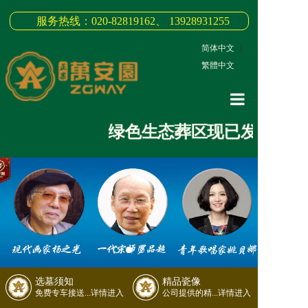
服务热线：020-82819162、 13928931255
简体中文
|
繁體中文
网站首页
绿色生态葬区现已发售，生态
关于我们
3D全景
新闻中心
墓园商品
缅怀纪念
选墓须知
精品瓷像
联系我们
免费专车接送...详情进入
公司提供的精...详情进入