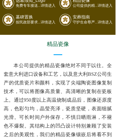
选墓须知_Logo
精品瓷像
免费专车接送...详情进入
公司提供的精...详情进入
墓碑置换
安葬指南
按民政部要求...详情进入
守护生命尊严...详情进入
精品瓷像
本公司提供的精品瓷像绝对不同于以往。全
套意大利进口设备和工艺，以及意大利BSZ公司生
产的优质瓷片和颜料，实现了尖端陶瓷图像复制
技术，可以将图像高质量、高清晰的复制在瓷板
上。通过950度以上高温烧制成品后，图像还原度
高，色彩匀均，晶莹亮泽，瓷质坚硬，表面细腻
光滑。可长时间户外保存，不惧日晒雨淋，不褪
色不爆裂。其结构上的凹凸设计特别兼顾了安装
之后的美观性，我们的精品瓷像镶嵌后将看不到