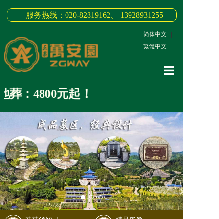
服务热线：020-82819162、 13928931255
简体中文
|
繁體中文
网站首页
葬：4800元起！
关于我们
3D全景
新闻中心
墓园商品
缅怀纪念
联系我们