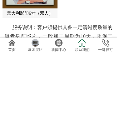
意大利影印6寸（双人）
服务说明：客户须提供具备一定清晰度质量的
逝者身前照片，一般加工周期为10天，质保三
年。为保证本园瓷像的整体美观和品质，以示对
首页
墓园展区
新闻中心
联系我们
一键拨打
逝者的尊重，本园禁止自带瓷像，特殊情况确要
自带的加收280元/付的刻框安装服务费。（现场
刻框安装加收100元/付的服务费）。
免费专车接送参观选位
欢迎自驾客户直接到总部前台咨询办理。
导航终点：正果万安园
电话：020-82819162、82819037
地址：广东省广州市增城正果镇龟约岭