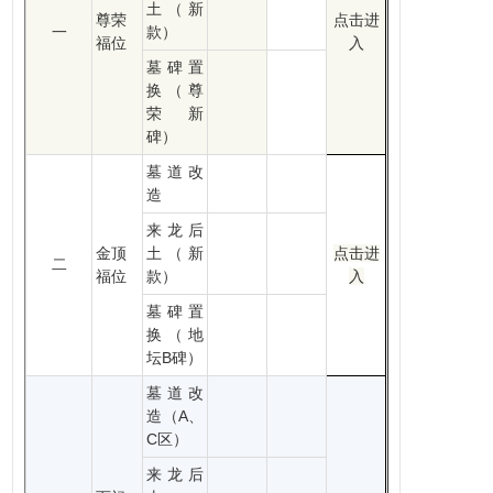
土（新
尊荣
点击进
一
款）
福位
入
墓碑置
换（尊
荣新
碑）
墓道改
造
来龙后
金顶
土（新
点击进
二
福位
款）
入
墓碑置
换（地
坛B碑）
墓道改
造（A、
C区）
来龙后