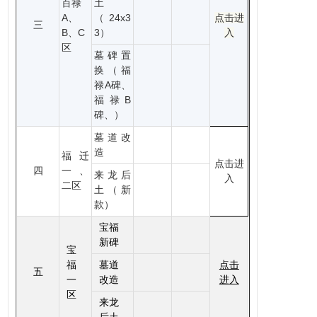
百禄
土
A、
（24x3
点击进
三
B、C
3）
入
区
墓碑置
换（福
禄A碑、
福禄B
碑、）
墓道改
造
福迁
点击进
四
一、
来龙后
入
二区
土（新
款）
宝福
新碑
宝
福
墓道
点击
五
一
改造
进入
区
来龙