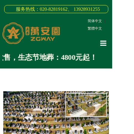
服务热线：020-82819162、 13928931255
简体中文
|
繁體中文
网站首页
售，生态节地葬：4800元起！
关于我们
3D全景
新闻中心
墓园商品
缅怀纪念
联系我们