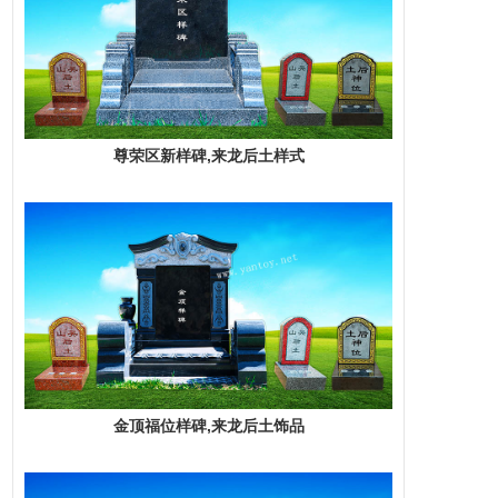
尊荣区新样碑,来龙后土样式
金顶福位样碑,来龙后土饰品