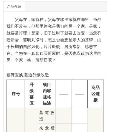
产品介绍
父母在，家就在，父母在哪里家就在哪里，虽然
我们不常去，但那里终究是我们的另一个家。是家，
就要常打理！是家，旧了过时了就要去改变！当您乔
迁新居，窗明几净时，您是否会想起亲人的
墓碑
，由
于长期的自然风化，片片斑驳。居所常新、感恩常
在。当您在一套套购买新屋时，是否也应该为这里的
另一个家，换一所新居呢？
墓碑置换,墓道升级改造
升
项目
商品
级
内容
序号
——
——
区链
墓
规格
接
区
描述
墓道改
造
来龙后