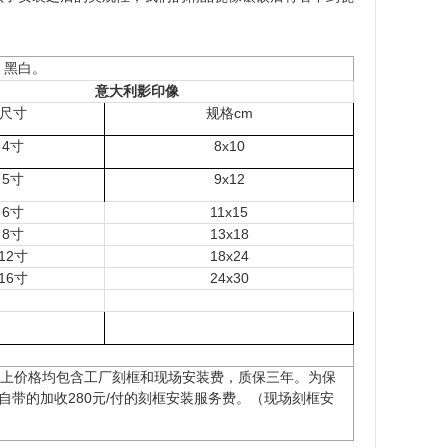
、黑白。
意大利影印像
尺寸
规格cm
4寸
8x10
5寸
9x12
6寸
11x15
8寸
13x18
12寸
18x24
16寸
24x30
以上价格均包含工厂刻框和现场安装费，质保三年。为保
带的加收280元/付的刻框安装服务费。（现场刻框安