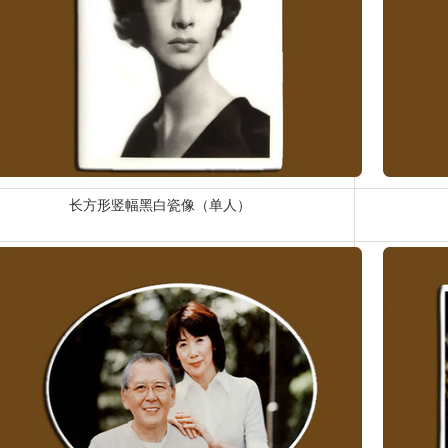
长方形竖幅黑白瓷像（单人）