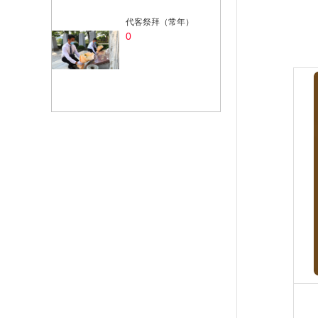
代客祭拜（常年）
0