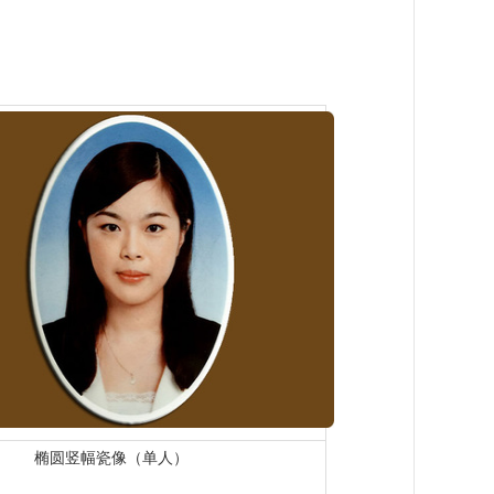
椭圆竖幅瓷像（单人）