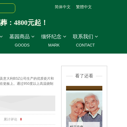
简体中文
繁體中文
|
4800元起！
墓园商品
缅怀纪念
联系我们
GOODS
MARK
CONTACT
看了还看
及意大利BSZ公司生产的优质瓷片和
在瓷板上。通过950度以上高温烧制
累计评论
0