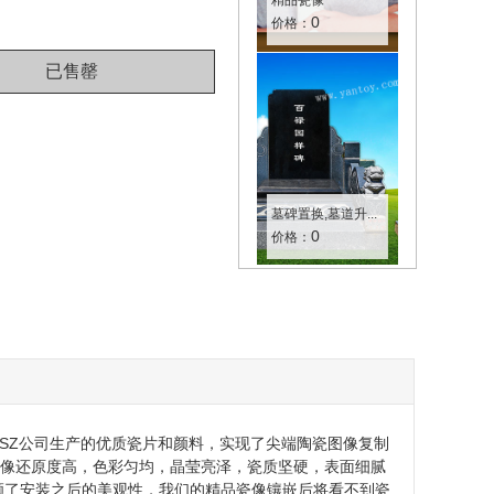
精品瓷像
0
价格：
墓碑置换,墓道升...
0
价格：
SZ公司生产的优质瓷片和颜料，实现了尖端陶瓷图像复制
图像还原度高，色彩匀均，晶莹亮泽，瓷质坚硬，表面细腻
顾了安装之后的美观性，我们的精品瓷像镶嵌后将看不到瓷