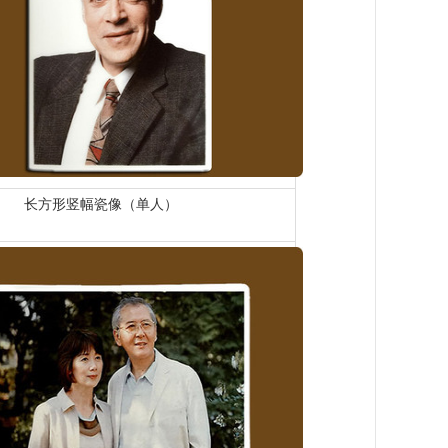
长方形竖幅瓷像（单人）