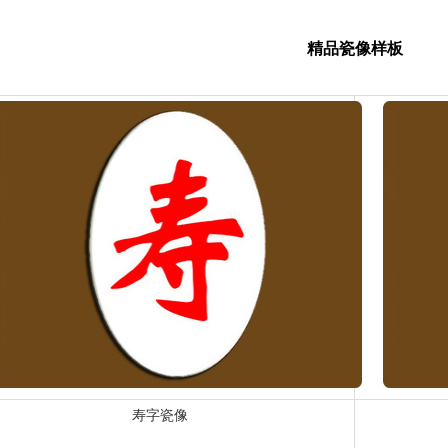
精品瓷像样板
寿字瓷像