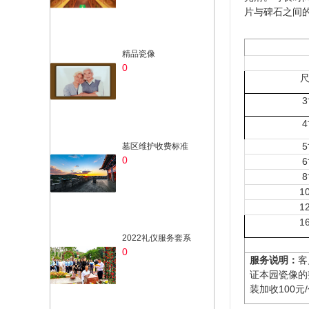
片与碑石之间
精品瓷像
0
墓区维护收费标准
0
1
1
1
2022礼仪服务套系
0
服务说明：
客
证本园瓷像的
装加收100元