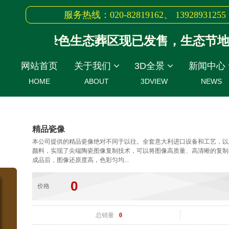
服务热线：020-82819162、 13928931255
绿色生态葬区现已发售，生态节地葬：
网站首页
关于我们
3D全景
新闻中心
HOME
ABOUT
3DVIEW
NEWS
精品瓷像
本公司提供的精品瓷像绝对不同于以往。全套意大利进口设备和工艺，以
颜料，实现了尖端陶瓷图像复制技术，可以将图像高质量、高清晰的复制
成品后，图像还原度高，色彩匀均...
0
价格
总销量
0