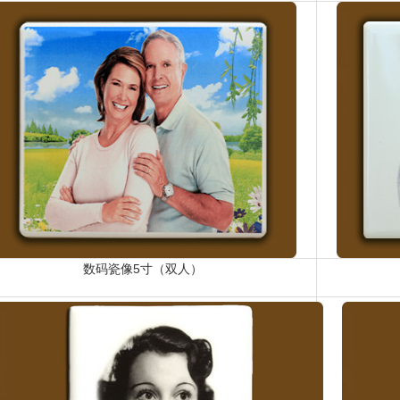
数码瓷像5寸（双人）