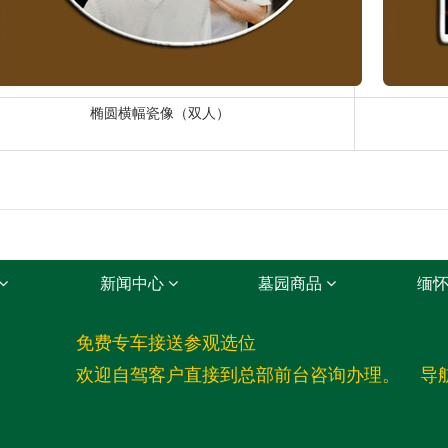
椭圆横幅瓷像（双人）
新闻中心
墓园商品
缅
免费专车接送参观选位
欢迎自驾客户直接到总部前台咨询办理。 导