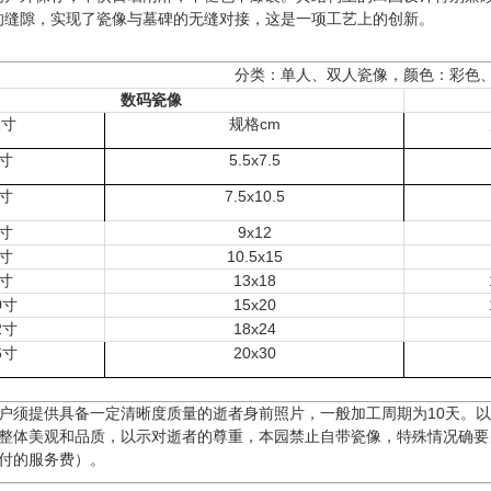
的缝隙，实现了瓷像与
墓碑
的无缝对接，这是一项工艺上的创新。
分类：单人、双人瓷像，颜色：彩色
数码瓷像
尺寸
规格cm
3寸
5.5x7.5
4寸
7.5x10.5
5寸
9x12
6寸
10.5x15
8寸
13x18
0寸
15x20
2寸
18x24
6寸
20x30
户须提供具备一定清晰度质量的逝者身前照片，一般加工周期为10天。
整体美观和品质，以示对逝者的尊重，本园禁止自带瓷像，特殊情况确要自
/付的服务费）。