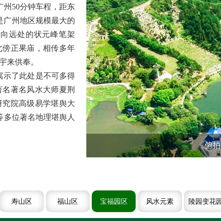
州50分钟车程，距东
，是广州地区规模最大的
面向远处的状元峰笔架
北傍正果庙，相传多年
宇来供奉。
寓示了此处是不可多得
著名著名风水大师夏荆
研究院高级易学堪舆大
等多位著名地理堪舆人
俯拍
寿山区
福山区
宝福园区
风水元素
陵园变花