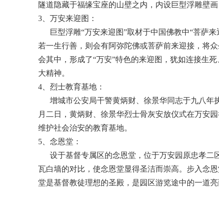
隧道隐藏于福缘宝座的山壁之内，内设巨型浮雕壁画
3、万安来迎图：
巨型浮雕“万安来迎图”取材于中国佛教中“菩萨来迎图
若一生行善，则会有阿弥陀佛或菩萨前来迎接，将众
会其中，形成了“万安”特色的来迎图，犹如连接生
大精神。
4、烈士教育基地：
增城市公安局干警黄炳财、徐景华同志于九八年执行
月二日，黄炳财、徐景华烈士骨灰安放仪式在万安园
维护社会治安的教育基地。
5、念恩堂：
设于基督专属区的念恩堂，位于万安园原忠孝二区，
瓦白墙的对比，使念恩堂显得圣洁而崇高。步入念恩
堂是基督教徒理想的圣殿，是园区游览途中的一道亮