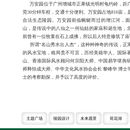
万安园位于广州增城市正果镇光明村龟约岭，距广
莞30分钟车程，交通十分便利。万安园占地816亩
合法生态陵园。万安园前临蜿蜒而过的增江河，
山，是传说中的八仙之一何仙姑的家庙和诞生地，
前曾有一位牧童在石上成佛，所以后人特意修筑了庙
所谓“名山秀水出人杰”，这种种神奇的传说，正
的风水宝地，格局贵不可言，历经美籍华人、国际
山、香港国际风水顾问何宗阳大师、中国易学堪舆
师释恒成大师、中华文化风水协会会长 黎峰华 博士
士的考察勘探，并予以了高度的评价。
主题广场
陵园设计
未来愿景
荷花湖