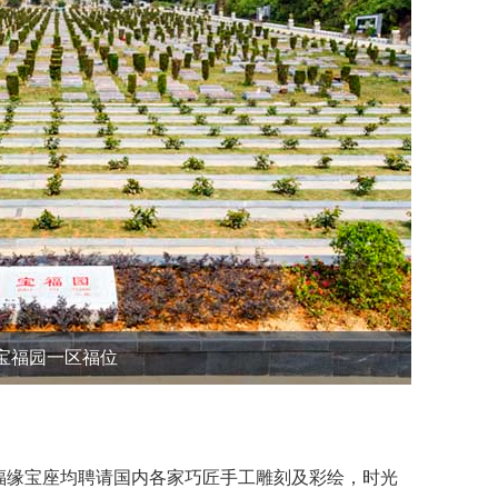
宝福园一区福位
缘宝座均聘请国内各家巧匠手工雕刻及彩绘，时光