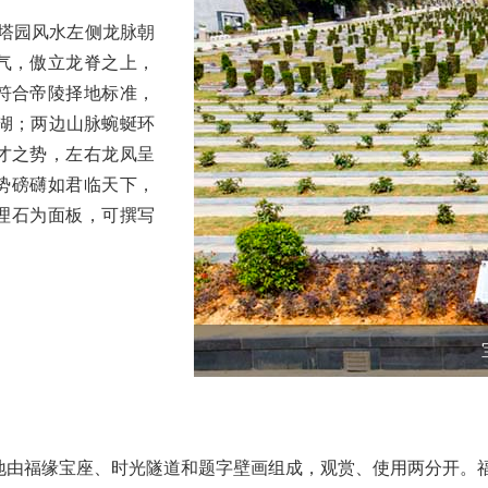
塔园风水左侧龙脉朝
气，傲立龙脊之上，
符合帝陵择地标准，
湖；两边山脉蜿蜒环
才之势，左右龙凤呈
势磅礴如君临天下，
理石为面板，可撰写
由福缘宝座、时光隧道和题字壁画组成，观赏、使用两分开。福