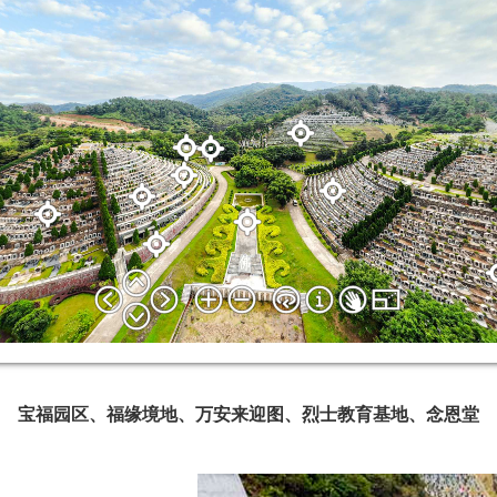
宝福园区、福缘境地、万安来迎图、烈士教育基地、念恩堂