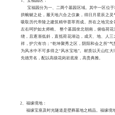
1、宝福园区：
宝福园分为一、二两个墓园区域。其中一区位于
拱蜿蜒之处，履天地六合之仪象，得日月星辰之灵
吸取历代帝陵之建筑精华荟萃而成。所在之地完全
左右呵护如太师椅。 整个墓园坐北朝南，俯临荷花
绕，且逐渐低斜，直抵荷花湖边，成天、地、人三
祥，护穴有功；“乾坤聚秀之区，阴阳和会之所”气
为风水中不可多得之“风水宝地”。材质以天山红大
先德芳名，配以高级花岗岩底座，高贵典雅。
2、福缘境地：
福缘宝座及时光隧道是壁葬墓地之精品。福缘境地