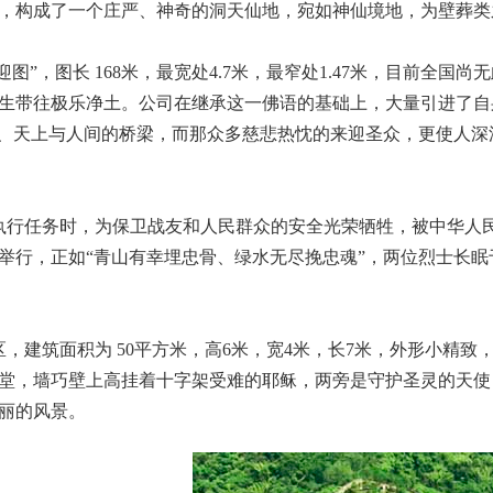
，构成了一个庄严、神奇的洞天仙地，宛如神仙境地，为壁葬类
”，图长 168米，最宽处4.7米，最窄处1.47米，目前全国
生带往极乐净土。公司在继承这一佛语的基础上，大量引进了自
死、天上与人间的桥梁，而那众多慈悲热忱的来迎圣众，更使人
任务时，为保卫战友和人民群众的安全光荣牺牲，被中华人民共和
举行，正如“青山有幸埋忠骨、绿水无尽挽忠魂”，两位烈士长
建筑面积为 50平方米，高6米，宽4米，长7米，外形小精致
堂，墙巧壁上高挂着十字架受难的耶稣，两旁是守护圣灵的天使
丽的风景。