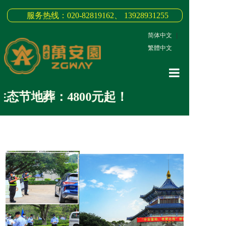
服务热线：020-82819162、 13928931255
简体中文
|
繁體中文
网站首页
节地葬：4800元起！
关于我们
3D全景
新闻中心
墓园商品
缅怀纪念
联系我们