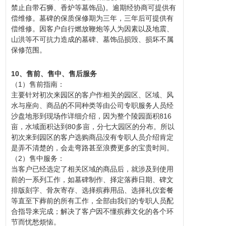
禁止自带石狮、香炉等墓饰品)。逾期经协商可提供有
偿维修。墓碑的保质保修期为三年，三年后可提供有
偿维修。因客户自行燃放鞭炮等人为因素以及地震、
山洪等不可抗力造成的墓碑、墓饰品损毁、损坏不属
保修范围。
10、售前、售中、售后服务
（1）售前指南：
主要针对初次来园区的客户作相关的园区、区域、风
水与座向、商品的不同种类等由公司专职服务人员经
沙盘地形到现场作详细介绍，因为整个
陵园
面积816
亩，水域面积达到80多亩，分七大园区的分布。所以
初次来到园区的客户选购商品没有专职人员介绍肯定
是弄不清楚的，会走弯路甚至浪费更多的宝贵时间。
（2）售中服务：
当客户已经选定了相关区域的商品后，就涉及到使用
前的一系列工作，如墓碑制作、择定落葬日期、碑文
排版刻字、
骨灰
寄存、选择殡葬用品、选择礼仪套餐
等直至下葬前的所有工作，全部由我们的专职人员配
合指导来完成；解决了客户因不懂殡葬文化的各个环
节而忧愁烦恼。