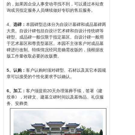
的，如果因企业人事变动寻找不到，可以通过本站查
询或另指定服务人员继续做好专职的售后服务。
4、
选碑：
本园碑型总体分为自设计
墓碑
和成品墓碑两
大类。自设计碑包括自设计
艺术碑
和自设计传统碑等
碑型。成品碑一般仅限于指定
墓区
。自设计碑一般用
于艺术墓区和尊贵型墓区。本园不主张客户对成品墓
碑进行改制。特殊情况经同意确需改版的，须根据改
版工作量收取必要的改版费。
5、认购：
客户认购时须对碑型、石材以及其它本园规
章可以接受的个性化要求予以确认。
6、加工：
客户须提前20天办理
落葬
手续，签署《建
坟单》，对碑文、建墓立碑时间以及墓饰品、
礼仪
服
务、安葬类