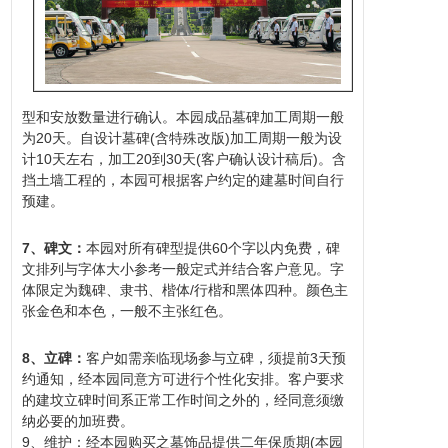
型和安放数量进行确认。本园成品墓碑加工周期一般
为20天。自设计墓碑(含特殊改版)加工周期一般为设
计10天左右，加工20到30天(客户确认设计稿后)。含
挡土墙工程的，本园可根据客户约定的建墓时间自行
预建。
7、碑文：
本园对所有碑型提供60个字以内免费，碑
文排列与字体大小参考一般定式并结合客户意见。字
体限定为魏碑、隶书、楷体/行楷和黑体四种。颜色主
张金色和本色，一般不主张红色。
8、立碑：
客户如需亲临现场参与立碑，须提前3天预
约通知，经本园同意方可进行个性化安排。客户要求
的建坟立碑时间系正常工作时间之外的，经同意须缴
纳必要的加班费。
9、维护：经本园购买之墓饰品提供二年保质期(本园