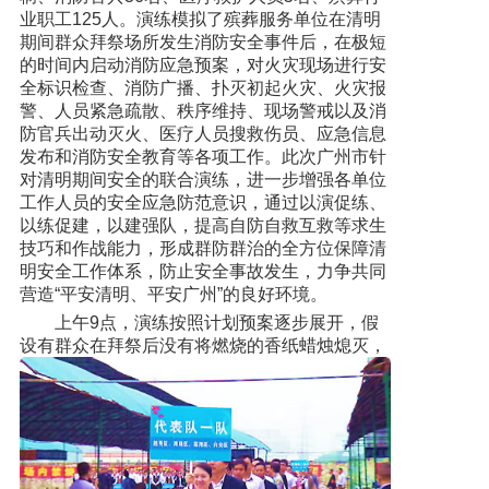
业职工125人。演练模拟了殡葬服务单位在清明
期间群众拜祭场所发生消防安全事件后，在极短
的时间内启动消防应急预案，对火灾现场进行安
全标识检查、消防广播、扑灭初起火灾、火灾报
警、人员紧急疏散、秩序维持、现场警戒以及消
防官兵出动灭火、医疗人员搜救伤员、应急信息
发布和消防安全教育等各项工作。此次广州市针
对清明期间安全的联合演练，进一步增强各单位
工作人员的安全应急防范意识，通过以演促练、
以练促建，以建强队，提高自防自救互救等求生
技巧和作战能力，形成群防群治的全方位保障清
明安全工作体系，防止安全事故发生，力争共同
营造“平安清明、平安广州”的良好环境。
上午9点，演练按照计划预案逐步展开，假
设有群众在拜祭后没有将燃烧的香纸蜡烛熄灭，