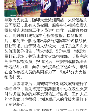
导致火灾发生，随即大量浓烟四起，火势迅速向
四周蔓延，且有人员被困。服务中心相关负责人
得知后迅速组织工作人员进行自救，疏散拜祭群
众。同时向119指挥中心报警救援。接到报警
后，东莞庄中队迅速出动3台消防车20名指战员
赶赴现场。由于现场火势较大，指挥员立即向大
队值班领导报告，请求增援。5分钟后，增援力
量赶到现场，并迅速成立火场指挥部。听取完东
莞庄中队指挥员汇报情况后，根据初战情况全面
部署战斗力量，向各级救援单位下达命令。最终
在全体参战人员的共同努力下，9点45分大火被
彻底扑灭。
演练结束后，周鹤鸣主任对此次演练进行了
详细点评，首先肯定了殡葬服务中心在发生火灾
时能沉着冷静的对事发现场进行自救，工作人员
的消防意识也很强，为随后赶来的救援力量打下
了良好基础。
通过此次灭火实战演练，提高了大中队官兵