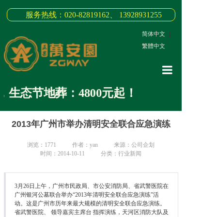
服务热线：020-82819162、 13928931255
简体中文
|
繁體中文
网站首页
生态节地葬：4800元起！
关于我们
2013年广州市举办清明安全联合应急演练
3D全景
新闻中心
浏览：
1771
作者：yan
来源：公司企划
时间：2014-10-11
分类：行业新闻
墓园商品
缅怀纪念
3月26日上午，广州市民政局、市公安消防局、省武警医院在
广州银河公墓联合举办“2013年清明安全联合应急演练”活
动。这是广州市历年来最大规模的清明安全联合应急演练。
联系我们
省武警医院、 领导嘉宾主席台 指挥演练，天河区消防大队及