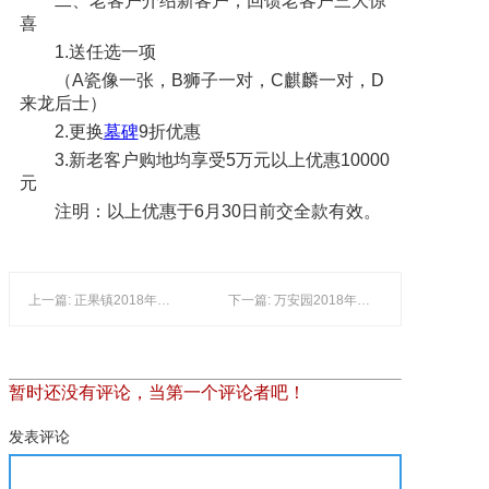
二、老客户介绍新客户，回馈老客户三大惊
喜
1.送任选一项
（A瓷像一张，B狮子一对，C麒麟一对，D
来龙后士）
2.更换
墓碑
9折优惠
3.新老客户购地均享受5万元以上优惠10000
元
注明：以上优惠于6月30日前交全款有效。
上一篇: 正果镇2018年清明期间万安园安保工作会议
下一篇: 万安园2018年清明祭祖相关事项的通知
暂时还没有评论，当第一个评论者吧！
发表评论