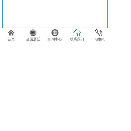
首页
墓园展区
新闻中心
联系我们
一键拨打
免费专车接送参观选位
欢迎自驾客户直接到总部前台咨询办理。
导航终点：正果万安园
电话：020-82819162、82819037
地址：广东省广州市增城正果镇龟约岭
©2019 广州达观实业有限公司：版权所有！