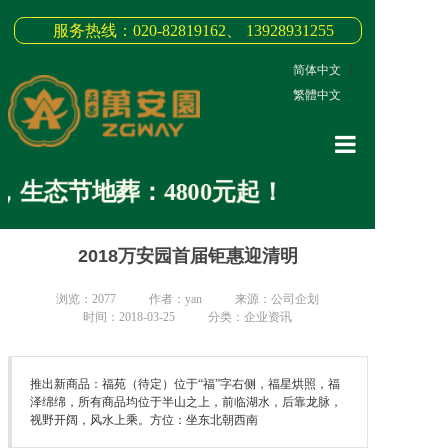
服务热线：020-82819162、 13928931255
简体中文
|
繁體中文
网站首页
生态节地葬：4800元起！
关于我们
2018万安园首届钜惠迎清明
3D全景
新闻中心
浏览：
2077
作者：yan
来源：公司企划
时间：2018-03-25
分类：企业资讯
墓园商品
缅怀纪念
推出新商品：福苑（待定）位于“福”字右侧，福星烘照，福
泽绵绵，所有商品均位于半山之上，前临湖水，后靠龙脉，
视野开阔，风水上乘。方位：坐东北朝西南
联系我们