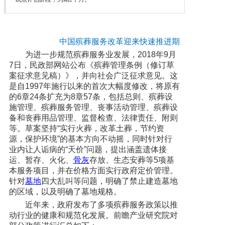
中国殡葬服务改革迎来快速推进期
为进一步规范殡葬服务业发展，2018年9月
7日，民政部网站公布《殡葬管理条例（修订草
案征求意见稿）》，并向社会广泛征求意见。这
是自1997年施行以来的首次大幅度修改，将原有
的6章24条扩充为8章57条，包括总则、殡葬设
施管理、殡葬服务管理、丧事活动管理、殡葬设
备和丧葬用品管理、监督检查、法律责任、附则
等。草案坚持“实行火葬，改革土葬，节约资
源，保护环境”的基本方向不动摇，同时针对行
业内让人诟病的“天价”问题，提出涵盖遗体接
运、暂存、火化、
骨灰
存放、生态安葬等5项基
本服务项目，并在价格方面实行政府定价管理。
针对
墓地
四大乱叫等问题，明确了禁止建造墓地
的区域，以及明确了墓地规格。
近年来，政府发布了多项殡葬服务政策以推
动行业的健康和规范化发展。前瞻产业研究院对