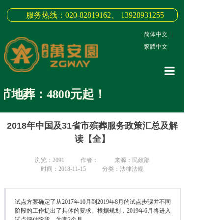
服务热线：020-82819162、 13928931255
简体中文
|
繁體中文
网站首页
葬：4800元起！
关于我们
2018年中国及31省市殡葬服务政策汇总及解
3D全景
读【全】
新闻中心
浏览：
2091
作者：
来源：民政部
墓园商品
时间：2018-11-15
分类：法律法规
缅怀纪念
试点方案确定了从2017年10月到2019年8月的试点步骤并不同
联系我们
阶段的工作提出了具体的要求。根据规划，2019年6月将进入
试点评估阶段，为期2个月。