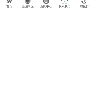
首页
墓园展区
新闻中心
联系我们
一键拨打
上一篇: ICO中国公墓百强企业入围名单发布
下一篇: 正果万安园第十二届重阳敬老爱老文化节
暂时还没有评论，当第一个评论者吧！
发表评论