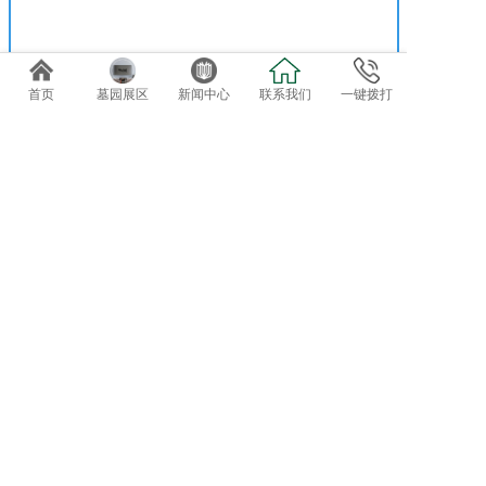
首页
墓园展区
新闻中心
联系我们
一键拨打
免费专车接送参观选位
欢迎自驾客户直接到总部前台咨询办理。
导航终点：正果万安园
电话：020-82819162、82819037
地址：广东省广州市增城正果镇龟约岭