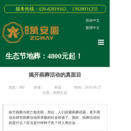
服务热线：020-82819162、 13928931255
简体中文
|
繁體中文
网站首页
生态节地葬：4800元起！
关于我们
揭开殡葬活动的真面目
3D全景
新闻中心
浏览：
990
作者：
来源：
时间：2019-06-27
分类：殡葬文化
墓园商品
缅怀纪念
由于殡葬与死亡相关联，所以，人们回避殡葬话题，更不用
说去研究殡葬活动所承载的社会价值了。因此，殡葬活动目
的是什么？应当是什样样子的？对人类社会....
联系我们