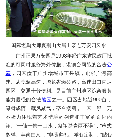
国际堪舆大师夏荆山大居士亲点万安园风水
广州正果万安园是1998年经广东省民政厅批
准的可同时服务海外侨胞，港澳台同胞的合法
公
墓
，园区位于广州增城市正果镇，毗邻广河高
速、从莞深高速，增龙省级公路，高速出口直达
园区，交通十分便利。是目前广州地区综合服务
能力最强的合法
陵园
之一。园区占地近900亩，
绿树成荫，藏风聚气，亭台楼阁，一区一景，无
不极力体现着艺术情境的创造和丰富的文化内
涵。“一仙一佛一山水，祭祖踏青两不误”，“葬式
多样、丰简由人”，“尊贵葬礼、孝心定制”，“贴心