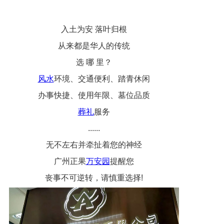
入土为安 落叶归根
从来都是华人的传统
选 哪 里？
风水
环境、交通便利、踏青休闲
办事快捷、使用年限、墓位品质
葬礼
服务
......
无不左右并牵扯着您的神经
广州正果
万安园
提醒您
丧事不可逆转，请慎重选择!