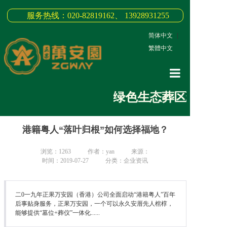
服务热线：020-82819162、 13928931255
简体中文
|
繁體中文
网站首页
绿色生态葬区现已发售，
关于我们
港籍粤人“落叶归根”如何选择福地？
3D全景
新闻中心
浏览：
1263
作者：yan
来源：
时间：2019-07-27
分类：企业资讯
墓园商品
缅怀纪念
二0一九年正果万安园（香港）公司全面启动“港籍粤人”百年
后事贴身服务，正果万安园，一个可以永久安厝先人棺椁，
能够提供“墓位+葬仪”一体化......
联系我们