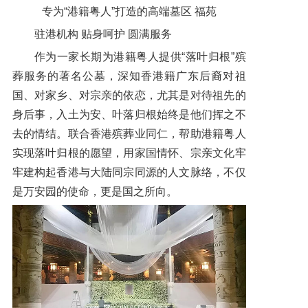
专为“港籍粤人”打造的高端墓区 福苑
驻港机构 贴身呵护 圆满服务
作为一家长期为港籍粤人提供“落叶归根”殡
葬服务的著名公墓，深知香港籍广东后裔对祖
国、对家乡、对宗亲的依恋，尤其是对待祖先的
身后事，入土为安、叶落归根始终是他们挥之不
去的情结。联合香港殡葬业同仁，帮助港籍粤人
实现落叶归根的愿望，用家国情怀、宗亲文化牢
牢建构起香港与大陆同宗同源的人文脉络，不仅
是万安园的使命，更是国之所向。