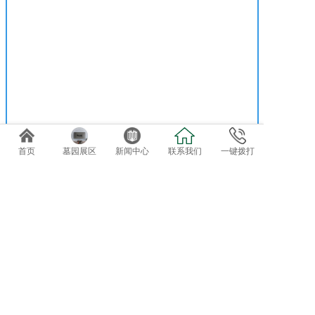
首页
墓园展区
新闻中心
联系我们
一键拨打
免费专车接送参观选位
欢迎自驾客户直接到总部前台咨询办理。
导航终点：正果万安园
电话：020-82819162、82819037
地址：广东省广州市增城正果镇龟约岭
©2019 广州达观实业有限公司：版权所有！