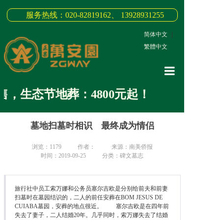
服务热线：020-82819162、 13928931255
简体中文
|
繁體中文
网站首页
，生态节地葬：4800元起！
关于我们
墓地扫墓时相识 最终成为情侣
3D全景
新闻中心
浏览：
1179
作者：
来源：南美侨报
时间：2019-09-25
分类：碑文墓志
墓园商品
缅怀纪念
旅行社中员工索万娜和公务员塞尔吉欧是分别给前夫和前妻
扫墓时在墓园结识的，二人的前任安葬在BOM JESUS DE
CUIABA墓园，安葬的地点很近。 塞尔吉欧是在四年前
联系我们
失去了妻子，二人结婚20年。几乎同时，索万娜失去了结婚