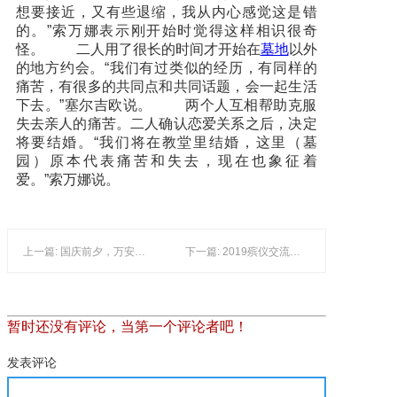
想要接近，又有些退缩，我从内心感觉这是错
的。”索万娜表示刚开始时觉得这样相识很奇
怪。 二人用了很长的时间才开始在
墓地
以外
的地方约会。“我们有过类似的经历，有同样的
痛苦，有很多的共同点和共同话题，会一起生活
下去。”塞尔吉欧说。 两个人互相帮助克服
失去亲人的痛苦。二人确认恋爱关系之后，决定
将要结婚。“我们将在教堂里结婚，这里（墓
园）原本代表痛苦和失去，现在也象征着
爱。”索万娜说。
上一篇: 国庆前夕，万安园“红”了。五星红旗我为你自豪,视频
下一篇: 2019殡仪交流会：500余代表共议绿色发展
暂时还没有评论，当第一个评论者吧！
发表评论