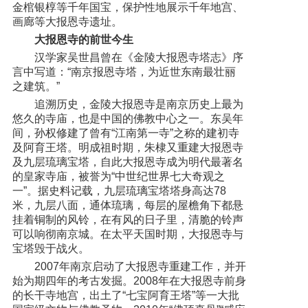
金棺银椁等千年国宝，保护性地展示千年地宫、
画廊等大报恩寺遗址。
大报恩寺的前世今生
汉学家吴世昌曾在《金陵大报恩寺塔志》序
言中写道：“南京报恩寺塔，为近世东南最壮丽
之建筑。”
追溯历史，金陵大报恩寺是南京历史上最为
悠久的寺庙，也是中国的佛教中心之一。东吴年
间，孙权修建了曾有“江南第一寺”之称的建初寺
及阿育王塔。明成祖时期，朱棣又重建大报恩寺
及九层琉璃宝塔，自此大报恩寺成为明代最著名
的皇家寺庙，被誉为“中世纪世界七大奇观之
一”。据史料记载，九层琉璃宝塔塔身高达78
米，九层八面，通体琉璃，每层的屋檐角下都悬
挂着铜制的风铃，在有风的日子里，清脆的铃声
可以响彻南京城。在太平天国时期，大报恩寺与
宝塔毁于战火。
2007年南京启动了大报恩寺重建工作，并开
始为期四年的考古发掘。2008年在大报恩寺前身
的长干寺地宫，出土了“七宝阿育王塔”等一大批