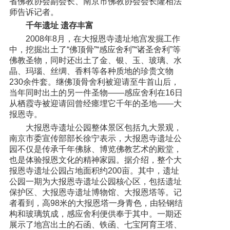
省佛教协会副会长、南京市佛教协会会长隆相法
师告诉记者。
千年遗址 遗存丰富
2008年8月，在大报恩寺遗址地宫发掘工作
中，挖掘出土了“佛顶骨”“感应舍利”“诸圣舍利”等
佛教圣物，同时还出土了金、银、玉、玻璃、水
晶、玛瑙、丝绸、香料等各种质地的珍贵文物
230余件套。继佛顶骨舍利被迎请至牛首山后，
当年同时出土的另一件圣物——感应舍利在16日
从栖霞寺被迎请回曾经瘗埋它千年的圣地——大
报恩寺。
大报恩寺遗址公园整体景区包括九大景观，
南京市委宣传部部长徐宁表示，大报恩寺遗址公
园不仅是传承千年佛脉、博览佛教艺术的殿堂，
也是体验报恩文化的精神家园。据介绍，整个大
报恩寺遗址公园占地面积约200亩。其中，遗址
公园一期为大报恩寺遗址公园核心区，包括遗址
保护区、大报恩寺遗址博物馆、大报恩塔等。记
者看到，高98米的大报恩塔一身青色，由轻钢结
构和玻璃筑成，感应舍利便供奉于其中。一期还
展示了地宫出土的石函、铁函、七宝阿育王塔、