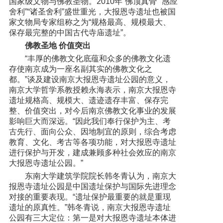
国家级文物与佛教圣物。2010年“佛顶真骨”“感应
舍利”“诸圣舍利”盛世重光，大报恩寺遗址也被国
家文物局专家组称之为“规格最高、规模最大、
保存最完整的中国古代寺庙遗址”。
佛教圣地 价值突出
“丰厚的佛教文化底蕴和众多的佛教文化遗
存使南京成为一座名副其实的佛教文化之
都。”谈及建设南京大报恩寺遗址公园的意义，
南京大学哲学系教授赖永海表示，南京大报恩寺
遗址规格高、规模大、遗迹遗存丰富、保存完
整、价值突出，对今后南京佛教文化事业的发展
影响巨大而深远。“因此我们奉行保护为主、考
古先行、面向公众、因地制宜的原则，综合考虑
教育、文化、考古等各项功能，对大报恩寺遗址
进行保护与开发，建成兼顾多种社会效应的南京
大报恩寺遗址公园。”
东南大学建筑学院院长韩冬青认为，南京大
报恩寺遗址公园是中国遗址保护与国际先进理念
对接的重要表现。“遗址保护最重要的就是重现
遗址的原真性。”韩冬青说，南京大报恩寺遗址
公园有三大定位：第一是对大报恩寺遗址本体进