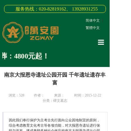
服务热线：020-82819162、 13928931255
简体中文
|
繁體中文
网站首页
：4800元起！
关于我们
南京大报恩寺遗址公园开园 千年遗址遗存丰
3D全景
富
新闻中心
浏览：
528
作者：
来源：
时间：2015-12-22
墓园商品
分类：碑文墓志
缅怀纪念
因此我们奉行保护为主考古先行面向公众因地制宜的原则，
联系我们
综合考虑教育文化考古等各项功能，对大报恩寺遗址进行保
护与开发，建成兼顾多种社会效应的南京大报恩寺遗址公园