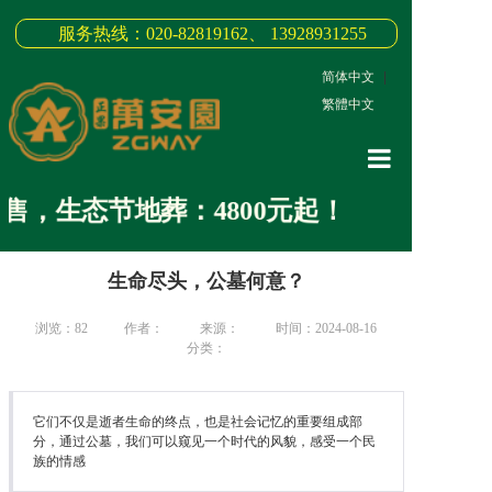
服务热线：020-82819162、 13928931255
简体中文
|
繁體中文
网站首页
，生态节地葬：4800元起！
关于我们
生命尽头，公墓何意？
3D全景
新闻中心
浏览：
82
作者：
来源：
时间：2024-08-16
分类：
墓园商品
缅怀纪念
它们不仅是逝者生命的终点，也是社会记忆的重要组成部
分，通过公墓，我们可以窥见一个时代的风貌，感受一个民
族的情感
联系我们