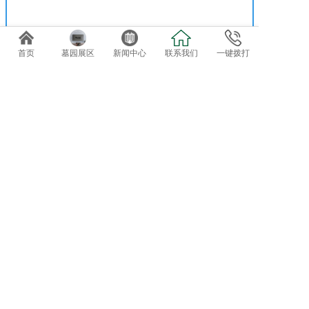
首页
墓园展区
新闻中心
联系我们
一键拨打
免费专车接送参观选位
欢迎自驾客户直接到总部前台咨询办理。
导航终点：正果万安园
电话：020-82819162、82819037
地址：广东省广州市增城正果镇龟约岭