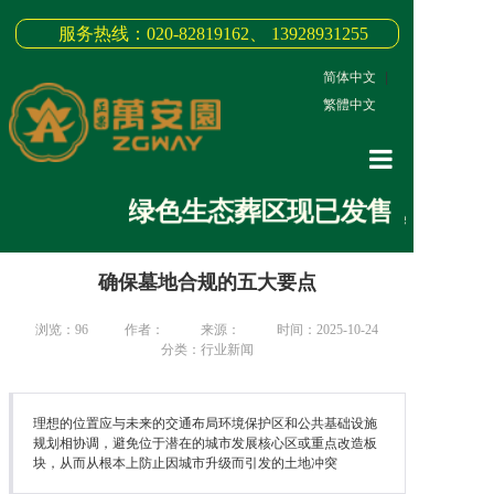
服务热线：020-82819162、 13928931255
简体中文
|
繁體中文
网站首页
绿色生态葬区现已发售，生态节地
关于我们
确保墓地合规的五大要点
3D全景
新闻中心
浏览：
96
作者：
来源：
时间：2025-10-24
分类：行业新闻
墓园商品
缅怀纪念
理想的位置应与未来的交通布局环境保护区和公共基础设施
规划相协调，避免位于潜在的城市发展核心区或重点改造板
块，从而从根本上防止因城市升级而引发的土地冲突
联系我们