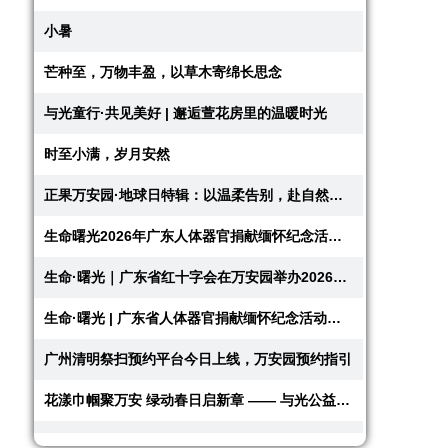
小暑
图
芒种至，万物丰盈，以草木寄绵长思念
与光童行·共见美好 | 邂逅萱花房里的温暖时光
时至小满，岁月安然
正果万安园·地球日特辑：以温柔告别，赴自然之约
生命曙光2026年广东人体器官捐献缅怀纪念活动回顾
生命·曙光｜广东省红十字会在万安园举办2026年人体器官捐献缅怀纪念活动
生命·曙光 | 广东省人体器官捐献缅怀纪念活动即将在正果万安园举办，共赴...
广州清明祭扫预约平台今日上线，万安园预约指引
花漾巾帼聚万安 绿动春日启新章 —— 与光公益慈善基金会主题活动圆满举办
春已半，心向暖——春分