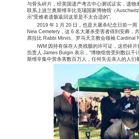
与骨头碎片，经英国遗产考古中心测试证实，遗物来自 
联系上波兰奥斯维辛比克瑙国家博物馆（Auschwitz-B
示“受难者遗骸返回这里是不太合适的”。
2019 年 1 月 20 日，也是大屠杀纪念日前一周
New Cemetery，这 6 名大屠杀受害者得到安
席拉比 Rabbi Mirvis、罗马天主教会领袖 Card
IWM 因持有保存人类残骸的许可证，这些碎片得以存
负责人 James Bulgin 表示，“博物馆曾受
斯维辛集中营杀害数百万人，任何失去亲人的人们