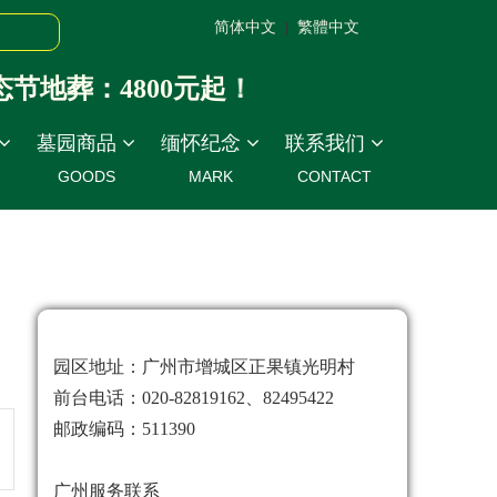
简体中文
繁體中文
|
葬：4800元起！
墓园商品
缅怀纪念
联系我们
GOODS
MARK
CONTACT
园区地址：广州市增城区正果镇光明村
前台电话：020-82819162、82495422
邮政编码：511390
广州服务联系