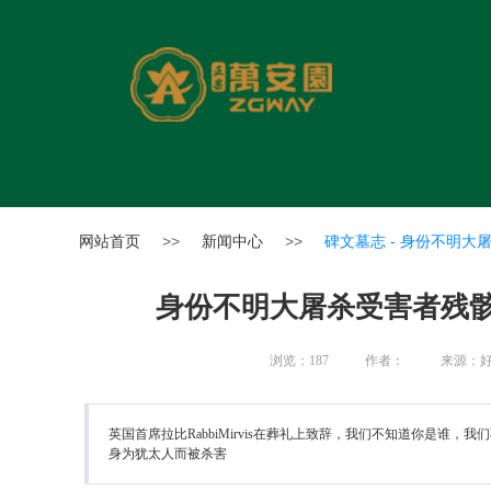
网站首页
>>
新闻中心
>>
碑文墓志 -
身份不明大
身份不明大屠杀受害者残
浏览：
187
作者：
来源：
英国首席拉比RabbiMirvis在葬礼上致辞，我们不知道你是
身为犹太人而被杀害