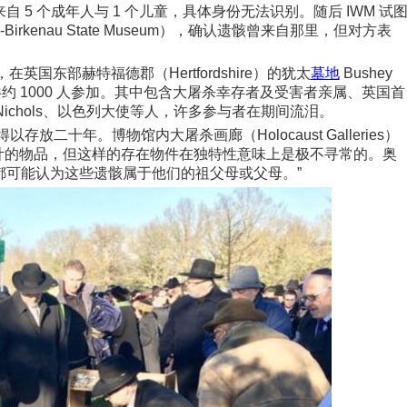
5 个成年人与 1 个儿童，具体身份无法识别。随后 IWM 试
irkenau State Museum），确认遗骸曾来自那里，但对方表
，在英国东部赫特福德郡（Hertfordshire）的犹太
墓地
Bushey
葬，共约 1000 人参加。其中包含大屠杀幸存者及受害者亲属、英国首
inal Nichols、以色列大使等人，许多参与者在期间流泪。
放二十年。博物馆内大屠杀画廊（Holocaust Galleries）
到数以千计的物品，但这样的存在物件在独特性意味上是极不寻常的。奥
都可能认为这些遗骸属于他们的祖父母或父母。”