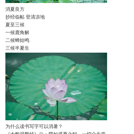
消夏良方
抄经临帖 登清凉地
夏至三候
一候鹿角解
二候蝉始鸣
三候半夏生
为什么读书写字可以消暑？