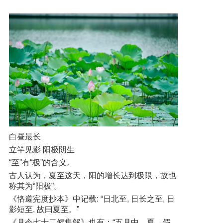
白昼最长
立竿见影 阳极阴生
“至”有“极”的含义。
古人认为，夏至这天，阳的增长达到极限，故也
称其为“阳极”。
《恪遵宪度抄本》中记载: “日北至, 日长之至, 日
影短至, 故曰夏至。”
《月令七十二候集解》也有：“五月中，夏，假