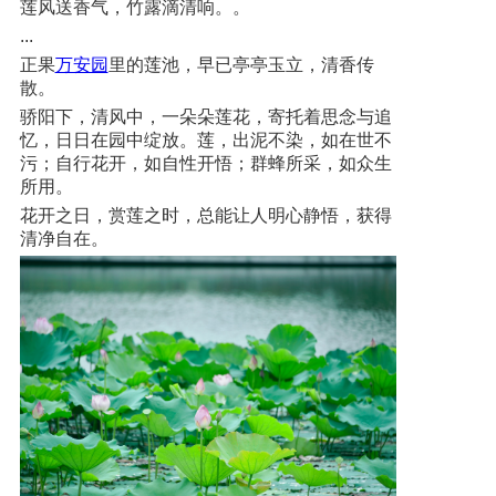
莲风送香气，竹露滴清响。。
...
正果
万安园
里的莲池，早已亭亭玉立，清香传
散。
骄阳下，清风中，一朵朵莲花，寄托着思念与追
忆，日日在园中绽放。莲，出泥不染，如在世不
污；自行花开，如自性开悟；群蜂所采，如众生
所用。
花开之日，赏莲之时，总能让人明心静悟，获得
清净自在。