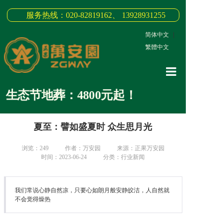
服务热线：020-82819162、 13928931255
简体中文
|
繁體中文
网站首页
态节地葬：4800元起！
关于我们
夏至：譬如盛夏时 众生思月光
3D全景
新闻中心
浏览：
249
作者：万安园
来源：正果万安园
时间：2023-06-24
分类：行业新闻
墓园商品
缅怀纪念
我们常说心静自然凉，只要心如朗月般安静皎洁，人自然就
不会觉得燥热
联系我们