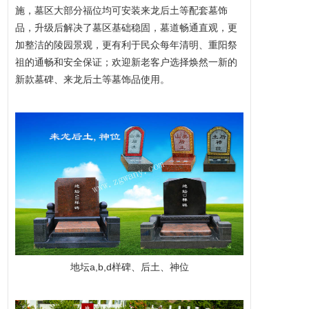
施，墓区大部分福位均可安装来龙后土等配套墓饰
品，升级后解决了墓区基础稳固，墓道畅通直观，更
加整洁的
陵园
景观，更有利于民众每年清明、重阳祭
祖的通畅和安全保证；欢迎新老客户选择焕然一新的
新款墓碑、来龙后土等墓饰品使用。
地坛a,b,d样碑、后土、神位