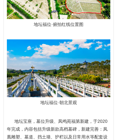
地坛福位·俯拍红线位置图
地坛福位·朝北景观
地坛宝座，墓位升级、凤鸣苑福第新建，于2020
年完成，内容包括升级新款高档墓碑，新建完善：凤
凰雕塑、墓道、挡土墙、护栏以及日常用水等配套设