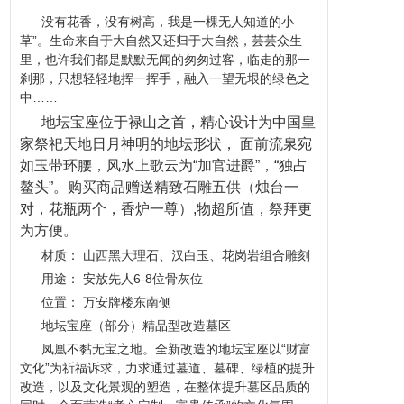
没有花香，没有树高，我是一棵无人知道的小
草”。生命来自于大自然又还归于大自然，芸芸众生
里，也许我们都是默默无闻的匆匆过客，临走的那一
刹那，只想轻轻地挥一挥手，融入一望无垠的绿色之
中……
地坛宝座位于禄山之首，精心设计为中国皇
家祭祀天地日月神明的地坛形状， 面前流泉宛
如玉带环腰，
风水
上歌云为“加官进爵”，“独占
鳌头”。购买商品赠送精致石雕五供（烛台一
对，花瓶两个，香炉一尊）,物超所值，祭拜更
为方便。
材质： 山西黑大理石、汉白玉、花岗岩组合雕刻
用途： 安放先人6-8位
骨灰
位
位置： 万安牌楼东南侧
地坛宝座（部分）精品型改造
墓区
凤凰不黏无宝之地。全新改造的地坛宝座以“财富
文化”为祈福诉求，力求通过墓道、
墓碑
、绿植的提升
改造，以及文化景观的塑造，在整体提升墓区品质的