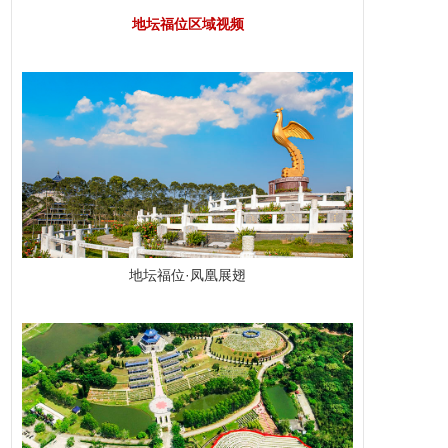
地坛福位
区域视频
地坛福位·凤凰展翅