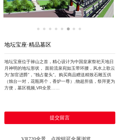
地坛宝座·精品墓区
地坛宝座位于禄山之首，精心设计为中国皇家祭祀天地日
月神明的地坛形状， 面前流泉宛如玉带环腰，风水上歌云
为“加官进爵”，“独占鳌头”。购买商品赠送精致石雕五供
（烛台一对，花瓶两个，香炉一尊）,物超所值，祭拜更为
方便，墓区视频,VR全景……
提交留言
VR720全景，点按钮可全屏浏览。