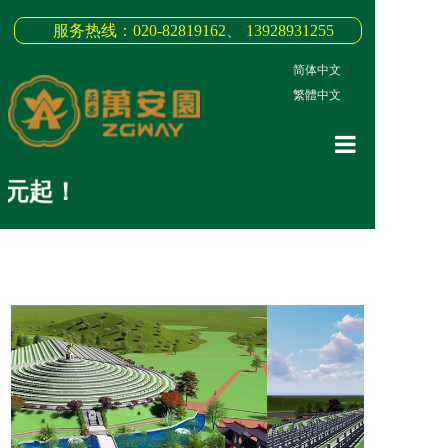
服务热线：020-82819162、 13928931255
简体中文
|
繁體中文
网站首页
元起！
关于我们
3D全景
新闻中心
墓园商品
缅怀纪念
联系我们