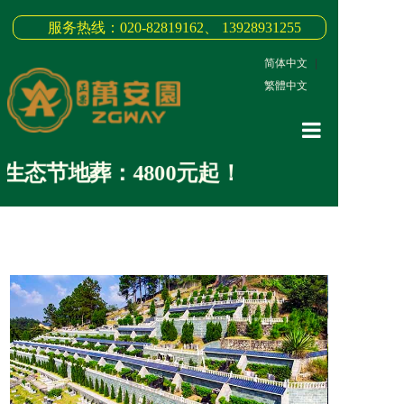
服务热线：020-82819162、 13928931255
简体中文
|
繁體中文
网站首页
态节地葬：4800元起！
关于我们
3D全景
新闻中心
墓园商品
缅怀纪念
联系我们