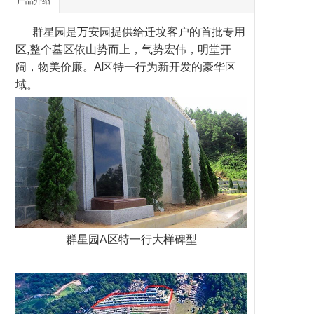
产品介绍
群星园是
万安园
提供给迁坟客户的首批专用
区,整个
墓区
依山势而上，气势宏伟，明堂开
阔，物美价廉。A区特一行为新开发的豪华区
域。
群星园A区特一行大样碑型