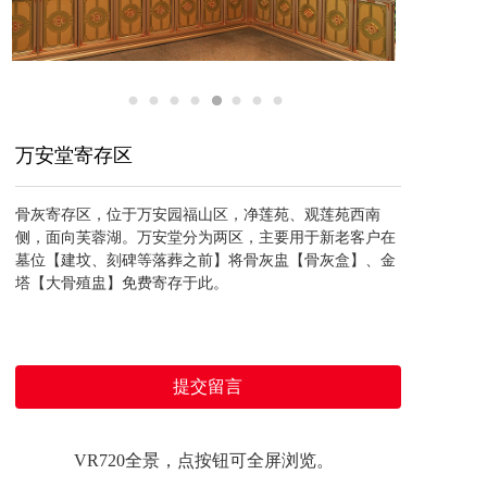
万安堂寄存区
骨灰寄存区，位于万安园福山区，净莲苑、观莲苑西南
侧，面向芙蓉湖。万安堂分为两区，主要用于新老客户在
墓位【建坟、刻碑等落葬之前】将骨灰盅【骨灰盒】、金
塔【大骨殖盅】免费寄存于此。
提交留言
VR720全景，点按钮可全屏浏览。