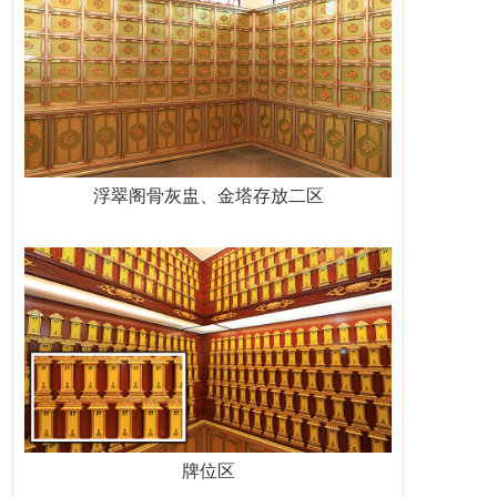
浮翠阁骨灰盅、金塔存放二区
牌位区