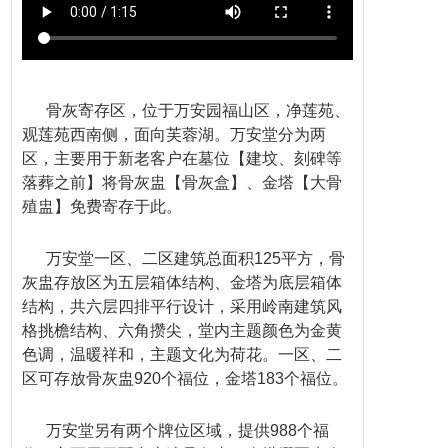
骨灰
寄存区，位于
万安园
福山区，净莲苑、
观莲苑西南侧，面向芙蓉湖。万安堂分为两
区，主要用于新老客户在墓位【建坟、刻碑等
落葬
之前】将骨灰盅【骨灰盒】、金塔【大骨
殖盅】免费寄存于此。
万安堂一区、二区建筑总面积125平方，骨
灰盅存放区为五层箱体结构、金塔为底层箱体
结构，共六层四排平行设计，采用岭南建筑风
格挑檐结构、六角攒尖，堂内主题颜色为金黄
色调，温暖祥和，主题文化为荷花。一区、二
区可存放骨灰盅920个福位，金塔183个福位。
万安堂另有两个牌位区域，提供988个福