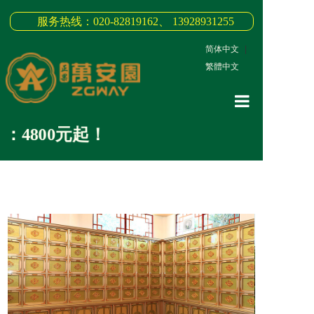
服务热线：020-82819162、 13928931255
简体中文
|
繁體中文
网站首页
800元起！
关于我们
3D全景
新闻中心
墓园商品
缅怀纪念
联系我们