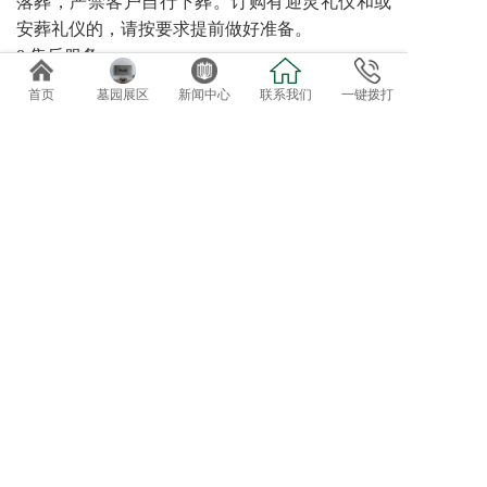
落葬，严禁客户自行下葬。订购有迎灵礼仪和或
安葬礼仪的，请按要求提前做好准备。
8 售后服务
园区可提供诸如代客祭扫、管家服务、墓碑翻
首页
墓园展区
新闻中心
联系我们
一键拨打
新、鲜花租摆等特色售后服务。对于需要二次加
葬的需求，请至少提前三天预约。
免费专车接送参观选位
欢迎自驾客户直接到总部前台咨询办理。
导航终点：正果万安园
电话：020-82819162、82819037
地址：广东省广州市增城正果镇龟约岭
©2019 广州达观实业有限公司：版权所有！