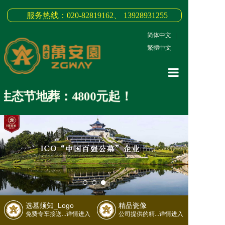
服务热线：020-82819162、 13928931255
简体中文
|
繁體中文
网站首页
态节地葬：4800元起！
关于我们
3D全景
新闻中心
墓园商品
缅怀纪念
选墓须知_Logo
精品瓷像
联系我们
免费专车接送...详情进入
公司提供的精...详情进入