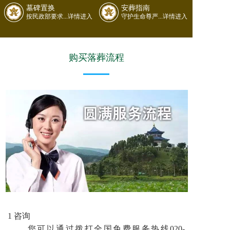
墓碑置换
安葬指南
按民政部要求...详情进入
守护生命尊严...详情进入
购买落葬流程
1 咨询
您可以通过拨打全国免费服务热线020-