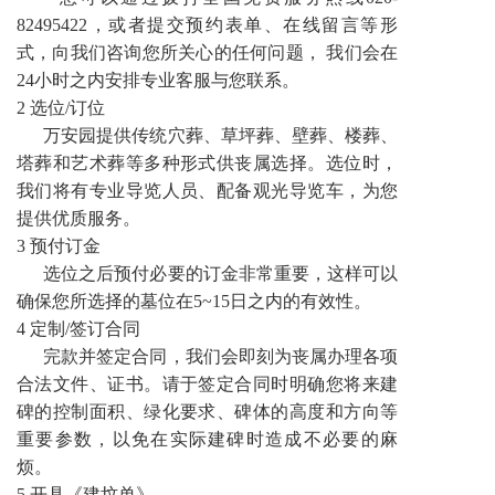
82495422，或者提交预约表单、在线留言等形
式，向我们咨询您所关心的任何问题， 我们会在
24小时之内安排专业客服与您联系。
2 选位/订位
万安园提供传统穴葬、草坪葬、壁葬、楼葬、
塔葬和艺术葬等多种形式供丧属选择。选位时，
我们将有专业导览人员、配备观光导览车，为您
提供优质服务。
3 预付订金
选位之后预付必要的订金非常重要，这样可以
确保您所选择的墓位在5~15日之内的有效性。
4 定制/签订合同
完款并签定合同，我们会即刻为丧属办理各项
合法文件、证书。请于签定合同时明确您将来建
碑的控制面积、绿化要求、碑体的高度和方向等
重要参数，以免在实际建碑时造成不必要的麻
烦。
5 开具《建坟单》