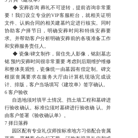
◆ 安葬咨询 葬礼不可逆转，提前咨询非常重
要！我们设立专业的VIP客服柜台，就相关证明
文件、认购合同的相关建墓约定进行核实。同时
协助客户择节日，明确安葬时间和特殊安葬要
求。并帮助客户分析明确安葬前的各项准备工作
和安葬服务责任人。
◆ 瓷像/碑文制作，留住先人影像，铭刻墓志
铭 预约安葬时间很非常重要 考虑到后期维护维修
和整体美观性，瓷像统一由墓园有偿定制。碑文
根据丧属要求在服务大厅由计算机现场完成设
计、排版，客户当场填写《建坟单》签字确认。
6 客户验收
自选地须对填平土情况、挡土墙工程和墓碑进
行验收确认。标准位须对墓碑进行验收确 认。并
由客户签署《验收确认单》。
7 择日落葬
园区配有专业礼仪师按标准地方习俗配合丧属