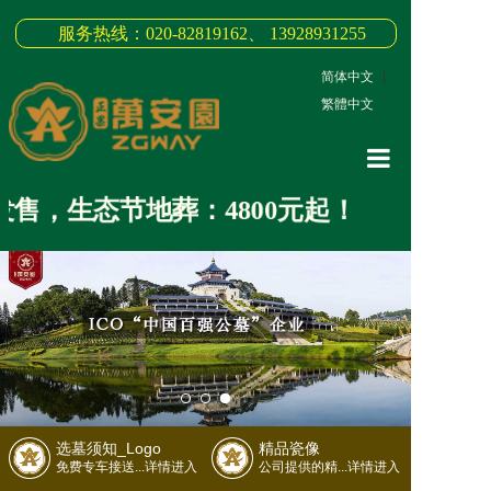
服务热线：020-82819162、 13928931255
简体中文
|
繁體中文
网站首页
售，生态节地葬：4800元起！
关于我们
3D全景
新闻中心
墓园商品
缅怀纪念
选墓须知_Logo
精品瓷像
联系我们
免费专车接送...详情进入
公司提供的精...详情进入