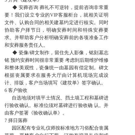
◆ 安葬咨询 葬礼不可逆转，提前咨询非常重
要！我们设立专业的VIP客服柜台，就相关证明
文件、认购合同的相关建墓约定进行核实。同时
协助客户择节日，明确安葬时间和特殊安葬要
求。并帮助客户分析明确安葬前的各项准备工作
和安葬服务责任人。
◆ 瓷像/碑文制作，留住先人影像，铭刻墓志
铭 预约安葬时间很非常重要 考虑到后期维护维修
和整体美观性，瓷像统一由墓园有偿定制。碑文
根据丧属要求在服务大厅由计算机现场完成设
计、排版，客户当场填写《建坟单》签字确认。
6 客户验收
自选地须对填平土情况、挡土墙工程和墓碑进
行验收确认。标准位须对墓碑进行验收确 认。并
由客户签署《验收确认单》。
7 择日落葬
园区配有专业礼仪师按标准地方习俗配合丧属