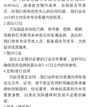
82495422，或者提交预约表单、在线留言等形
式，向我们咨询您所关心的任何问题， 我们会在
24小时之内安排专业客服与您联系。
2 选位/订位
万安园提供传统穴葬、草坪葬、壁葬、楼葬、
塔葬和艺术葬等多种形式供丧属选择。选位时，
我们将有专业导览人员、配备观光导览车，为您
提供优质服务。
3 预付订金
选位之后预付必要的订金非常重要，这样可以
确保您所选择的墓位在5~15日之内的有效性。
4 定制/签订合同
完款并签定合同，我们会即刻为丧属办理各项
合法文件、证书。请于签定合同时明确您将来建
碑的控制面积、绿化要求、碑体的高度和方向等
重要参数，以免在实际建碑时造成不必要的麻
烦。
5 开具《建坟单》