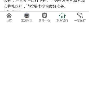
落葬，严禁客户自行下葬。订购有迎灵礼仪和或
安葬礼仪的，请按要求提前做好准备。
8 售后服务
园区可提供诸如代客祭扫、管家服务、墓碑翻
首页
墓园展区
新闻中心
联系我们
一键拨打
新、鲜花租摆等特色售后服务。对于需要二次加
葬的需求，请至少提前三天预约。
免费专车接送参观选位
欢迎自驾客户直接到总部前台咨询办理。
导航终点：正果万安园
电话：020-82819162、82819037
地址：广东省广州市增城正果镇龟约岭
©2019 广州达观实业有限公司：版权所有！