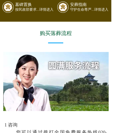
墓碑置换
安葬指南
按民政部要求...详情进入
守护生命尊严...详情进入
购买落葬流程
1 咨询
您可以通过拨打全国免费服务热线020-