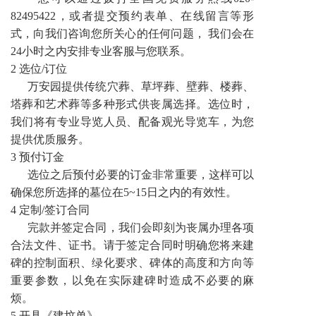
82495422，或者提交预约表单、在线留言等形
式，向我们咨询您所关心的任何问题， 我们会在
24小时之内安排专业客服与您联系。
2 选位/订位
万安园提供传统穴葬、草坪葬、壁葬、楼葬、
塔葬和艺术葬等多种形式供丧属选择。选位时，
我们将有专业导览人员、配备观光导览车，为您
提供优质服务。
3 预付订金
选位之后预付必要的订金非常重要，这样可以
确保您所选择的墓位在5~15日之内的有效性。
4 定制/签订合同
完款并签定合同，我们会即刻为丧属办理各项
合法文件、证书。请于签定合同时明确您将来建
碑的控制面积、绿化要求、碑体的高度和方向等
重要参数，以免在实际建碑时造成不必要的麻
烦。
5 开具《建坟单》