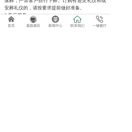
落葬，严禁客户自行下葬。订购有迎灵礼仪和或
安葬礼仪的，请按要求提前做好准备。
8 售后服务
园区可提供诸如代客祭扫、管家服务、墓碑翻
首页
墓园展区
新闻中心
联系我们
一键拨打
新、鲜花租摆等特色售后服务。对于需要二次加
葬的需求，请至少提前三天预约。
免费专车接送参观选位
欢迎自驾客户直接到总部前台咨询办理。
导航终点：正果万安园
电话：020-82819162、82819037
地址：广东省广州市增城正果镇龟约岭
©2019 广州达观实业有限公司：版权所有！