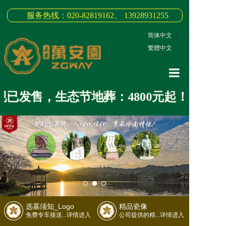
服务热线：020-82819162、 13928931255
简体中文
|
繁體中文
网站首页
已发售，生态节地葬：4800元起！
关于我们
3D全景
新闻中心
墓园商品
缅怀纪念
选墓须知_Logo
精品瓷像
联系我们
免费专车接送...详情进入
公司提供的精...详情进入