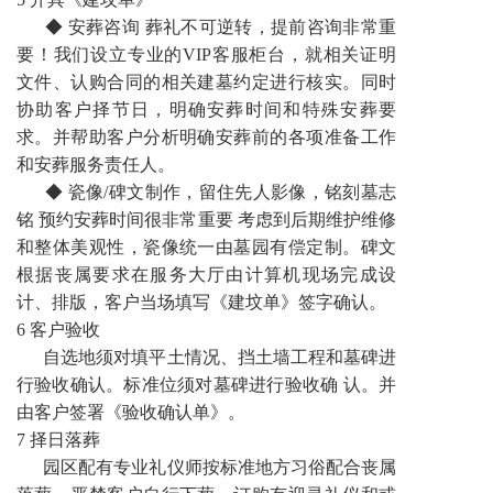
◆ 安葬咨询 葬礼不可逆转，提前咨询非常重
要！我们设立专业的VIP客服柜台，就相关证明
文件、认购合同的相关建墓约定进行核实。同时
协助客户择节日，明确安葬时间和特殊安葬要
求。并帮助客户分析明确安葬前的各项准备工作
和安葬服务责任人。
◆ 瓷像/碑文制作，留住先人影像，铭刻墓志
铭 预约安葬时间很非常重要 考虑到后期维护维修
和整体美观性，瓷像统一由墓园有偿定制。碑文
根据丧属要求在服务大厅由计算机现场完成设
计、排版，客户当场填写《建坟单》签字确认。
6 客户验收
自选地须对填平土情况、挡土墙工程和墓碑进
行验收确认。标准位须对墓碑进行验收确 认。并
由客户签署《验收确认单》。
7 择日落葬
园区配有专业礼仪师按标准地方习俗配合丧属