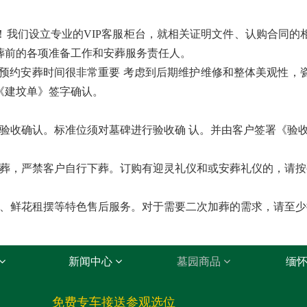
！我们设立专业的VIP客服柜台，就相关证明文件、认购合同的
葬前的各项准备工作和安葬服务责任人。
 预约安葬时间很非常重要 考虑到后期维护维修和整体美观性，
《建坟单》签字确认。
收确认。标准位须对墓碑进行验收确 认。并由客户签署《验
，严禁客户自行下葬。订购有迎灵礼仪和或安葬礼仪的，请按
鲜花租摆等特色售后服务。对于需要二次加葬的需求，请至少
新闻中心
墓园商品
缅
免费专车接送参观选位