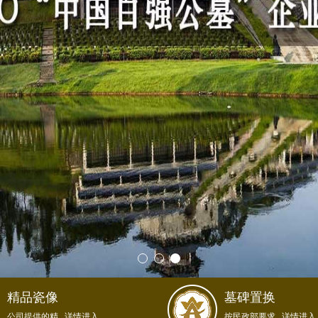
精品瓷像
墓碑置换
公司提供的精...详情进入
按民政部要求...详情进入