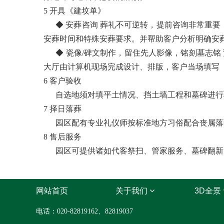
5 开具《建坟单》
◆ 安葬咨询 葬礼不可逆转，提前咨询非常重要
安葬时间和特殊安葬要求。并帮助客户分析明确安
◆ 瓷像/碑文制作，留住先人影像，铭刻墓志铭
大厅由计算机现场完成设计、排版，客户当场填写
6 客户验收
自选地须对填平土情况、挡土墙工程和墓碑进行验
7 择日落葬
园区配有专业礼仪师按标准地方习俗配合丧属落葬
8 售后服务
园区可提供诸如代客祭扫、管家服务、墓碑翻新、
网站首页
关于我们
3D全景
电话：020-82819162、82819037